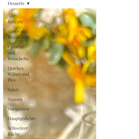
Desserts
Alle
Rezepte
Apéro und
Fingerfood
Crostini
und
Bruschetta
Quiches,
Wähen und
Pies
Salate
Suppen
Vorspeisen
Hauptgerichte
Schweizer
Küche