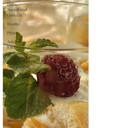
Pasta,
Ravioli und
Gnocchi
Risotto
Pizza
Asiatische
Küche
Burger,
Wraps,
Burritos,Hot
Dogs
Sandwiches
Kuchen ,
Torten und
Cakes
Cupcakes
und
Muffins