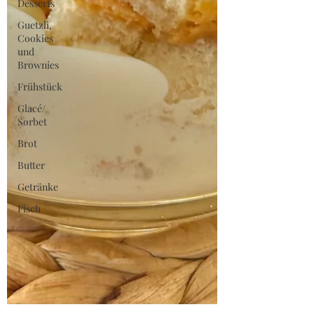
Desserts
Guetzli,
Cookies
und
Brownies
Frühstück
Glacé/
Sorbet
Brot
Butter
Getränke
Fisch