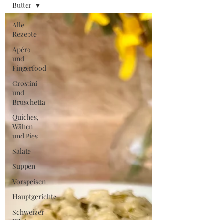
Butter
Alle
Rezepte
Apéro
und
Fingerfood
Crostini
und
Bruschetta
Quiches,
Wähen
und Pies
Salate
Suppen
Vorspeisen
Hauptgerichte
Schweizer