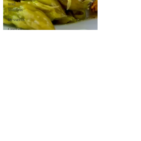
und
Muffins
Desserts
Guetzli,
Cookies
und
Brownies
Frühstück
Glacé/
Sorbet
Brot
Butter
Getränke
Fisch
Mimimi
30. März
2 Min. Lesezeit
Kräuterrisotto mit grünem