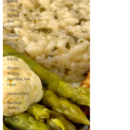
Küche
Pasta,
Ravioli
und
Gnocchi
Risotto
Pizza
Asiatische
Küche
Burger,
Wraps,
Burritos,Hot
Dogs
Sandwiches
Kuchen ,
Torten
und
Cakes
Cupcakes