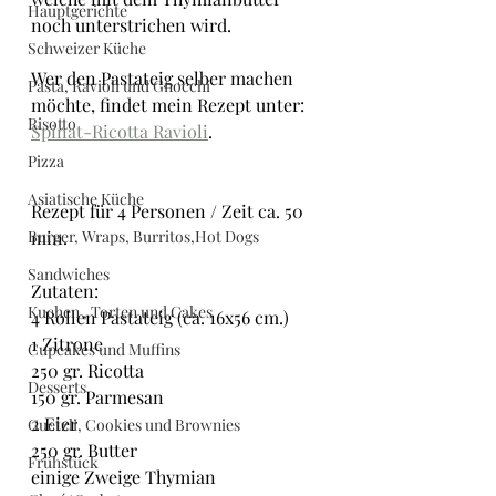
Hauptgerichte
noch unterstrichen wird.
Schweizer Küche
Wer den Pastateig selber machen 
Pasta, Ravioli und Gnocchi
möchte, findet mein Rezept unter: 
Risotto
Spinat-Ricotta Ravioli
.
Pizza
Asiatische Küche
Rezept für 4 Personen / Zeit ca. 50 
Burger, Wraps, Burritos,Hot Dogs
min.
Sandwiches
Zutaten:
Kuchen , Torten und Cakes
4 Rollen Pastateig (ca. 16x56 cm.)
1 Zitrone
Cupcakes und Muffins
250 gr. Ricotta
Desserts
150 gr. Parmesan
2 Eier
Guetzli, Cookies und Brownies
250 gr. Butter
Frühstück
einige Zweige Thymian