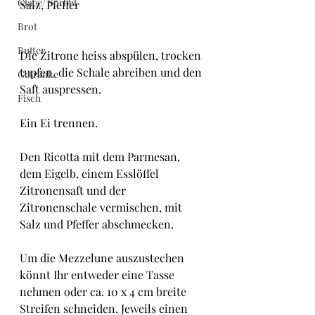
Glacé/ Sorbet
Salz, Pfeffer
Brot
Butter
Die Zitrone heiss abspülen, trocken 
tupfen, die Schale abreiben und den 
Getränke
Saft auspressen.
Fisch
Ein Ei trennen.
Den Ricotta mit dem Parmesan, 
dem Eigelb, einem Esslöffel 
Zitronensaft und der 
Zitronenschale vermischen, mit 
Salz und Pfeffer abschmecken.
Um die Mezzelune auszustechen 
könnt Ihr entweder eine Tasse 
nehmen oder ca. 10 x 4 cm breite 
Streifen schneiden. Jeweils einen 