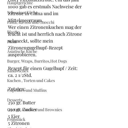
Hauptgerichte
1000 gab es erstmals Nachweise der 
Schweizer Küche
Zitrone in China und im 
Mittelmeerraum.
Pasta, Ravioli und Gnocchi
Wer einen Zitronenkuchen mag der 
Risotto
feucht ist und herrlich nach Zitrone 
schmeckt, sollte mein 
Pizza
Zitronengugelhupf-Rezept 
Asiatische Küche
ausprobieren.
Burger, Wraps, Burritos,Hot Dogs
Rezept für einen Gugelhupf / Zeit: 
Sandwiches
ca. 2 1/2Std.
Kuchen , Torten und Cakes
Zutaten:
Cupcakes und Muffins
Desserts
250 gr. Butter
250 gr. Zucker
Guetzli, Cookies und Brownies
5 Eier
Frühstück
5 Zitronen