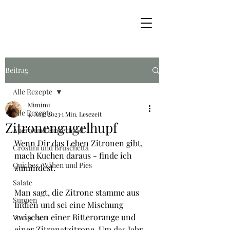
Beitrag
Alle Rezepte
Mimimi
Alle Rezepte
4. Aug. 2023
1 Min. Lesezeit
Zitronengugelhupf
Apéro und Fingerfood
Wenn Dir das Leben Zitronen gibt, 
Crostini und Bruschetta
mach Kuchen daraus - finde ich 
Quiches, Wähen und Pies
zumindest.
Salate
Man sagt, die Zitrone stamme aus 
Suppen
Indien und sei eine Mischung 
zwischen einer Bitterorange und 
Vorspeisen
einer Zitronatzitrone. Um das Jahr 