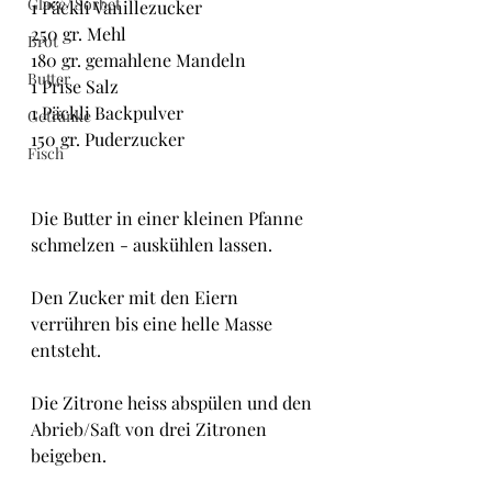
Glacé/ Sorbet
1 Päckli Vanillezucker
250 gr. Mehl
Brot
180 gr. gemahlene Mandeln
Butter
1 Prise Salz
1 Päckli Backpulver
Getränke
150 gr. Puderzucker
Fisch
Die Butter in einer kleinen Pfanne 
schmelzen - auskühlen lassen.
Den Zucker mit den Eiern 
verrühren bis eine helle Masse 
entsteht.
Die Zitrone heiss abspülen und den 
Abrieb/Saft von drei Zitronen 
beigeben.