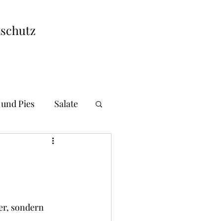
schutz
 und Pies
Salate
i und Gnocchi
andwiches
r, sondern 