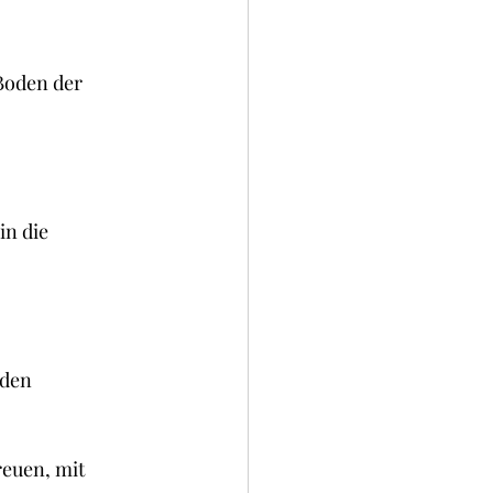
Boden der 
n die 
den 
euen, mit 