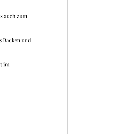
okies und Brownies
ls auch zum 
as Backen und 
t im 