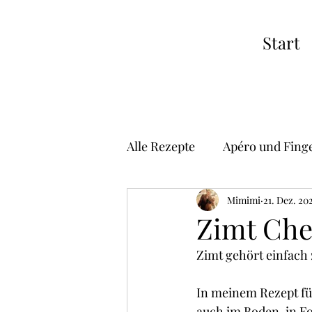
Start
Alle Rezepte
Apéro und Fing
Suppen
Vorspeisen
Mimimi
21. Dez. 20
Zimt Che
Zimt gehört einfach 
Risotto
Pizza
Asiat
In meinem Rezept fü
auch im Boden, in F