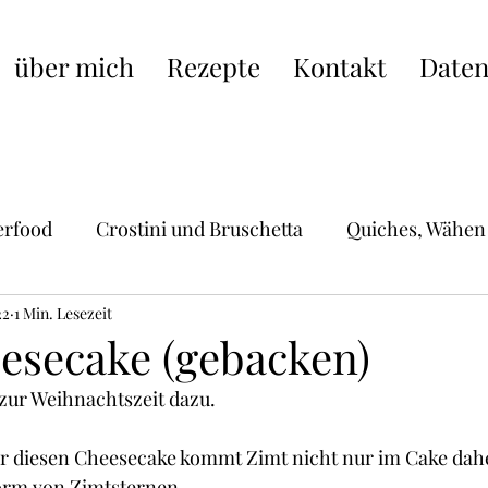
über mich
Rezepte
Kontakt
Daten
erfood
Crostini und Bruschetta
Quiches, Wähen
22
Hauptgerichte
1 Min. Lesezeit
Schweizer Küche
Pasta, Raviol
esecake (gebacken)
zur Weihnachtszeit dazu.
ische Küche
Burger, Wraps, Burritos,Hot Dogs
S
r diesen Cheesecake kommt Zimt nicht nur im Cake dahe
orm von Zimtsternen.