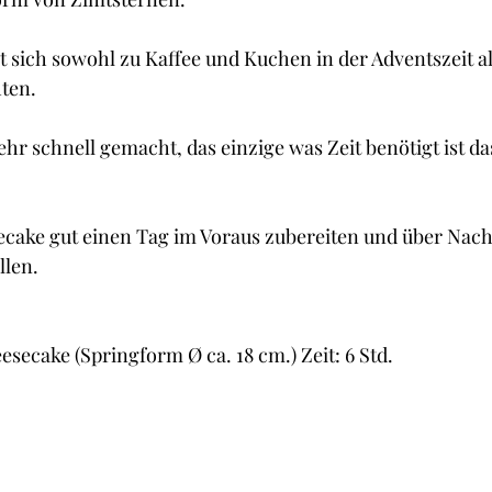
Cupcakes und Muffins
Desserts
Guetzli, Co
 sich sowohl zu Kaffee und Kuchen in der Adventszeit a
ten.
t
Brot
Butter
Getränke
Fisch
ehr schnell gemacht, das einzige was Zeit benötigt ist d
ecake gut einen Tag im Voraus zubereiten und über Nach
llen.
esecake (Springform Ø ca. 18 cm.) Zeit: 6 Std.