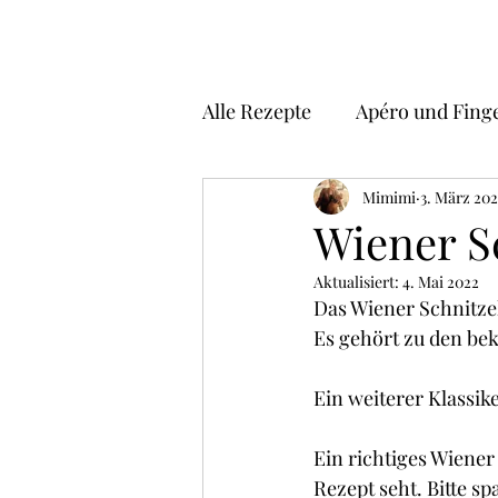
Alle Rezepte
Apéro und Fing
Suppen
Vorspeisen
Mimimi
3. März 202
Wiener S
Aktualisiert:
4. Mai 2022
Risotto
Pizza
Asiat
Das Wiener Schnitzel
Es gehört zu den bek
Kuchen , Torten und Cakes
Ein weiterer Klassik
Ein richtiges Wiener
Frühstück
Glacé/ Sorbe
Rezept seht. Bitte sp