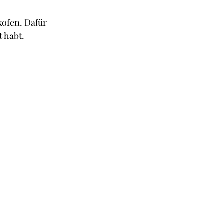
kofen. Dafür 
t habt.