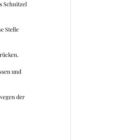
 Schnitzel 
e Stelle 
rücken.
assen und 
ewegen der 