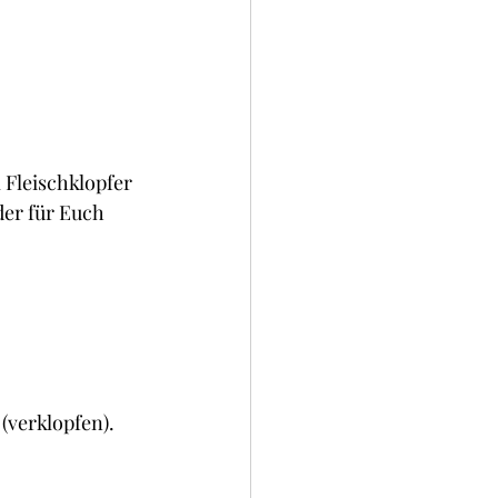
 Fleischklopfer 
der für Euch 
 (verklopfen).