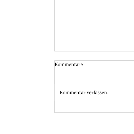
Kommentare
Kommentar verfassen...
Bratwurst, Rösti und
Zwiebelsauce