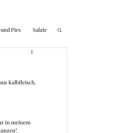
 und Pies
Salate
i und Gnocchi
andwiches
us Kalbfleisch. 
okies und Brownies
Ihr in meinem 
tanzen".