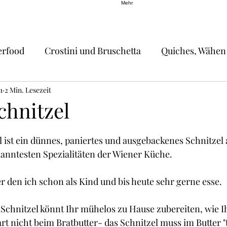
Mehr
erfood
Crostini und Bruschetta
Quiches, Wähen
1
Hauptgerichte
2 Min. Lesezeit
Schweizer Küche
Pasta, Raviol
chnitzel
ische Küche
Burger, Wraps, Burritos,Hot Dogs
S
 ist ein dünnes, paniertes und ausgebackenes Schnitzel a
anntesten Spezialitäten der Wiener Küche.
Cupcakes und Muffins
Desserts
Guetzli, Co
er den ich schon als Kind und bis heute sehr gerne esse.
 Schnitzel könnt Ihr mühelos zu Hause zubereiten, wie 
t
Brot
Butter
Getränke
Fisch
art nicht beim Bratbutter- das Schnitzel muss im Butter "