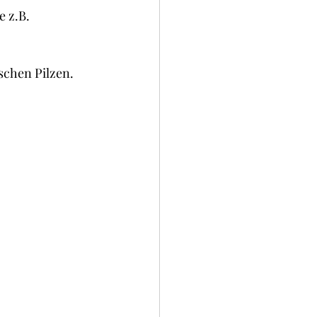
okies und Brownies
 z.B. 
ischen Pilzen.