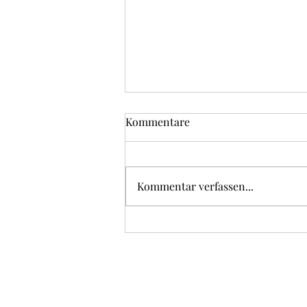
Kommentare
Kommentar verfassen...
Bratwurst, Rösti und
Zwiebelsauce