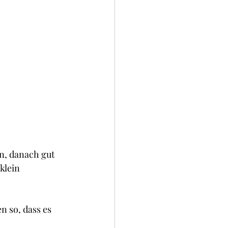
n, danach gut 
klein 
 so, dass es 