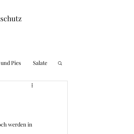
schutz
 und Pies
Salate
i und Gnocchi
andwiches
och werden in 