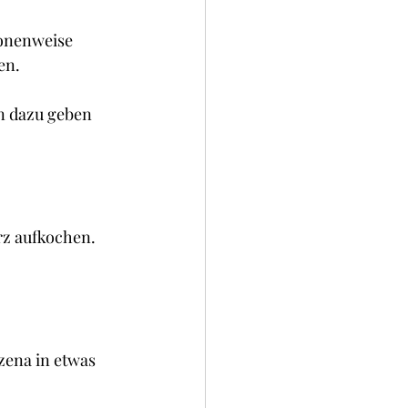
ionenweise 
en.
n dazu geben 
rz aufkochen.
izena in etwas 