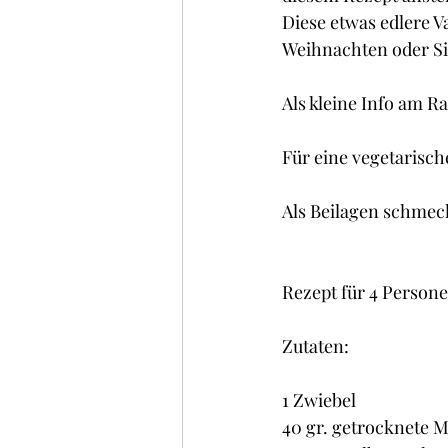
Kuchen , Torten und Cakes
Diese etwas edlere Va
Weihnachten oder Sil
Frühstück
Glacé/ Sorbe
Als kleine Info am Ra
Für eine vegetarisch
Als Beilagen schmec
Rezept für 4 Personen
Zutaten:
1 Zwiebel
40 gr. getrocknete 