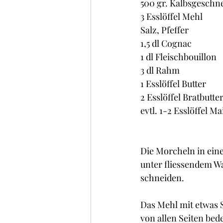
500 gr. Kalbsgeschne
3 Esslöffel Mehl
Salz, Pfeffer
1,5 dl Cognac
1 dl Fleischbouillon
3 dl Rahm
1 Esslöffel Butter
2 Esslöffel Bratbutte
evtl. 1-2 Esslöffel M
Die Morcheln in ein
unter fliessendem Wa
schneiden.
Das Mehl mit etwas S
von allen Seiten bede