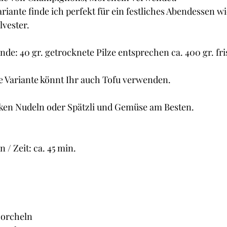
Cupcakes und Muffins
Desserts
Guetzli, Co
riante finde ich perfekt für ein festliches Abendessen wie
vester.
t
Brot
Butter
Getränke
Fisch
nde: 40 gr. getrocknete Pilze entsprechen ca. 400 gr. fr
e Variante könnt Ihr auch Tofu verwenden.
ken Nudeln oder Spätzli und Gemüse am Besten.
 / Zeit: ca. 45 min.
Morcheln