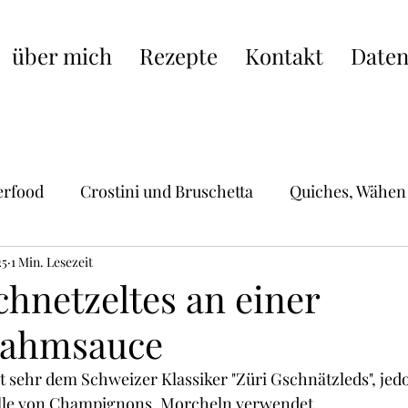
über mich
Rezepte
Kontakt
Daten
erfood
Crostini und Bruschetta
Quiches, Wähen
25
Hauptgerichte
1 Min. Lesezeit
Schweizer Küche
Pasta, Raviol
chnetzeltes an einer
rahmsauce
ische Küche
Burger, Wraps, Burritos,Hot Dogs
S
t sehr dem Schweizer Klassiker "Züri Gschnätzleds", jed
lle von Champignons, Morcheln verwendet.