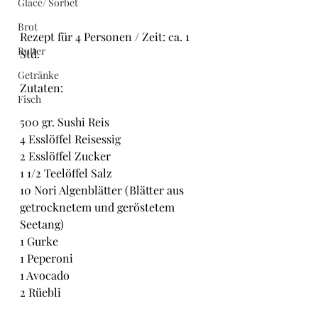
Glacé/ Sorbet
Brot
Rezept für 4 Personen / Zeit: ca. 1 
Butter
Std.
Getränke
Zutaten:
Fisch
500 gr. Sushi Reis
4 Esslöffel Reisessig
2 Esslöffel Zucker
1 1/2 Teelöffel Salz
10 Nori Algenblätter (Blätter aus 
getrocknetem und geröstetem 
Seetang)
1 Gurke
1 Peperoni
1 Avocado
2 Rüebli