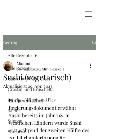
Beitrag
Alle Rezepte
Mimimi
Alle Rezepte
20. Aug. 2021
2 Min. Lesezeit
Sushi (vegetarisch)
Apéro und Fingerfood
Aktualisiert:
29. Apr. 2023
Crostini und Bruschetta
Quiches, Wähen und Pies
Ein japanisches 
Regierungsdokument erwähnt 
Salate
Sushi bereits im Jahr 718. In 
Suppen
westlichen Ländern wurde Sushi 
erst während der zweiten Hälfte des 
Vorspeisen
20. Jahrhunderts populär.