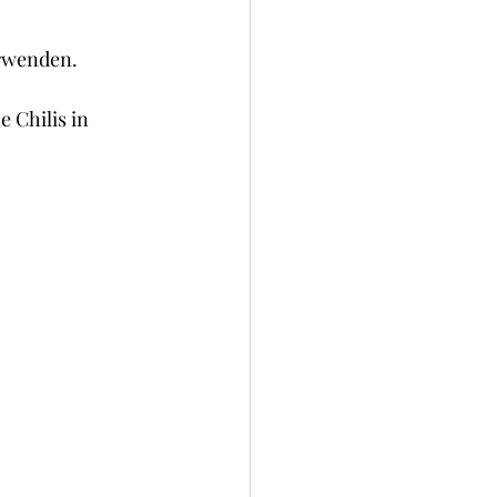
okies und Brownies
erwenden.
 Chilis in 