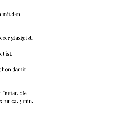
 mit den 
er glasig ist.
t ist.
schön damit 
 Butter, die 
für ca. 5 min. 