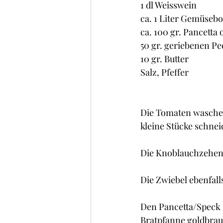
1 dl Weisswein
ca. 1 Liter Gemüsebo
ca. 100 gr. Pancetta
50 gr. geriebenen P
10 gr. Butter
Salz, Pfeffer
Die Tomaten waschen
kleine Stücke schnei
Die Knoblauchzehen 
Die Zwiebel ebenfall
Den Pancetta/Speck i
Bratpfanne goldbraun