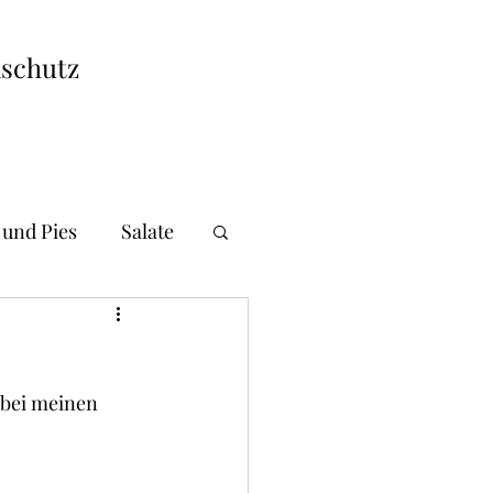
schutz
 und Pies
Salate
i und Gnocchi
s bei meinen 
andwiches