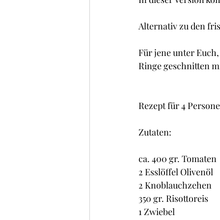
Kuchen , Torten und Cakes
Alternativ zu den f
Frühstück
Glacé/ Sorbe
Für jene unter Euch,
Ringe geschnitten mi
Rezept für 4 Personen
Zutaten:
ca. 400 gr. Tomaten
2 Esslöffel Olivenöl
2 Knoblauchzehen
350 gr. Risottoreis
1 Zwiebel