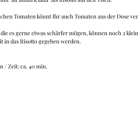
Cupcakes und Muffins
Desserts
Guetzli, Co
rischen Tomaten könnt Ihr auch Tomaten aus der Dose v
t
Brot
Butter
Getränke
Fisch
 die es gerne etwas schärfer mögen, können noch 2 kleine
t in das Risotto gegeben werden.
 / Zeit: ca. 40 min.