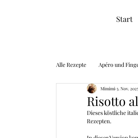
Start
Alle Rezepte
Apéro und Fing
Suppen
Vorspeisen
Mimimi
3. Nov. 202
Risotto a
Dieses köstliche ital
Risotto
Pizza
Asiat
Rezepten.
In dieser Version kom