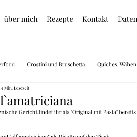
über mich
Rezepte
Kontakt
Daten
erfood
Crostini und Bruschetta
Quiches, Wähen
5
Hauptgerichte
1 Min. Lesezeit
Schweizer Küche
Pasta, Raviol
ll`amatriciana
ienische Gericht findet ihr als "Original mit Pasta" bereit
ische Küche
Burger, Wraps, Burritos,Hot Dogs
S
mt "all`amatriciana" als Risotto auf den Tisch.