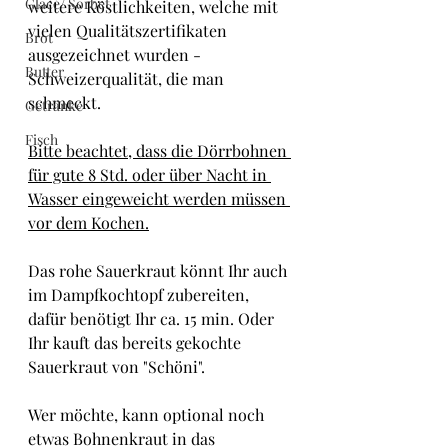
Glacé/ Sorbet
weitere Köstlichkeiten, welche mit 
vielen Qualitätszertifikaten 
Brot
ausgezeichnet wurden - 
Butter
Schweizerqualität, die man 
schmeckt.
Getränke
Fisch
Bitte beachtet, dass die Dörrbohnen 
für gute 8 Std. oder über Nacht in 
Wasser eingeweicht werden müssen 
vor dem Kochen.
Das rohe Sauerkraut könnt Ihr auch 
im Dampfkochtopf zubereiten, 
dafür benötigt Ihr ca. 15 min. Oder 
Ihr kauft das bereits gekochte 
Sauerkraut von "Schöni".
Wer möchte, kann optional noch 
etwas Bohnenkraut in das 