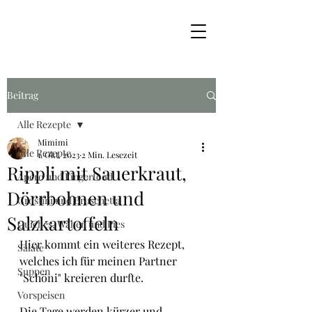
Beitrag
Alle Rezepte
Mimimi
Alle Rezepte
1. Okt. 2023
2 Min. Lesezeit
Rippli mit Sauerkraut,
Apéro und Fingerfood
Dörrbohnen und
Crostini und Bruschetta
Salzkartoffeln
Quiches, Wähen und Pies
Hier kommt ein weiteres Rezept, 
Salate
welches ich für meinen Partner 
Suppen
"Schöni" kreieren durfte.
Vorspeisen
Die Tage werden kürzer und 