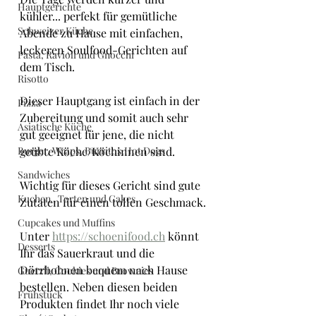
Hauptgerichte
kühler... perfekt für gemütliche 
Schweizer Küche
Abende zu Hause mit einfachen, 
leckeren Soulfood-Gerichten auf 
Pasta, Ravioli und Gnocchi
dem Tisch.
Risotto
Dieser Hauptgang ist einfach in der 
Pizza
Zubereitung und somit auch sehr 
Asiatische Küche
gut geeignet für jene, die nicht 
Burger, Wraps, Burritos,Hot Dogs
geübte Köche/Köchinnen sind.
Sandwiches
Wichtig für dieses Gericht sind gute 
Kuchen , Torten und Cakes
Zutaten für einen tollen Geschmack.
Cupcakes und Muffins
Unter 
https://schoenifood.ch
 könnt 
Desserts
Ihr das Sauerkraut und die 
Dörrbohnen bequem nach Hause 
Guetzli, Cookies und Brownies
bestellen. Neben diesen beiden 
Frühstück
Produkten findet Ihr noch viele 