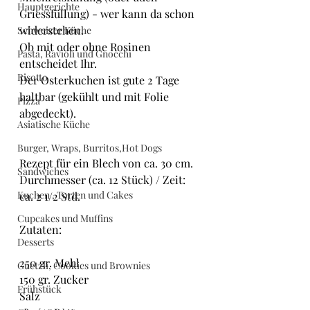
Hauptgerichte
Griessfüllung) - wer kann da schon 
widerstehen.
Schweizer Küche
Ob mit oder ohne Rosinen 
Pasta, Ravioli und Gnocchi
entscheidet Ihr. 
Risotto
Der Osterkuchen ist gute 2 Tage 
haltbar (gekühlt und mit Folie 
Pizza
abgedeckt).
Asiatische Küche
Burger, Wraps, Burritos,Hot Dogs
Rezept für ein Blech von ca. 30 cm. 
Sandwiches
Durchmesser (ca. 12 Stück) / Zeit: 
Kuchen , Torten und Cakes
ca. 2 1/2 Std.
Cupcakes und Muffins
Zutaten:
Desserts
250 gr. Mehl
Guetzli, Cookies und Brownies
150 gr. Zucker
Frühstück
Salz