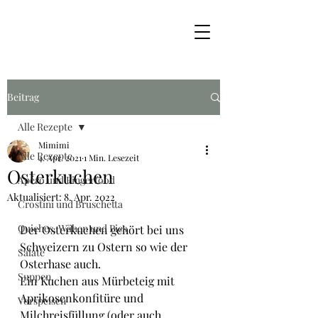
Beitrag
Alle Rezepte
Mimimi
Alle Rezepte
4. Apr. 2021
1 Min. Lesezeit
Osterkuchen
Apéro und Fingerfood
Aktualisiert:
8. Apr. 2022
Crostini und Bruschetta
Quiches, Wähen und Pies
Der Osterkuchen gehört bei uns 
Schweizern zu Ostern so wie der 
Salate
Osterhase auch. 
Suppen
Ein Kuchen aus Mürbeteig mit 
Aprikosenkonfitüre und 
Vorspeisen
Milchreisfüllung (oder auch 