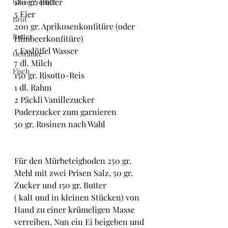
180 gr. Butter
Glacé/ Sorbet
5 Eier
Brot
200 gr. Aprikosenkonfitüre (oder 
Butter
Himbeerkonfitüre)
5 Esslöffel Wasser
Getränke
7 dl. Milch
Fisch
150 gr. Risotto-Reis
1 dl. Rahm
2 Päckli Vanillezucker
Puderzucker zum garnieren
50 gr. Rosinen nach Wahl
Für den Mürbeteigboden 250 gr. 
Mehl mit zwei Prisen Salz, 50 gr. 
Zucker und 150 gr. Butter 
( kalt und in kleinen Stücken) von 
Hand zu einer krümeligen Masse 
verreiben. Nun ein Ei beigeben und 