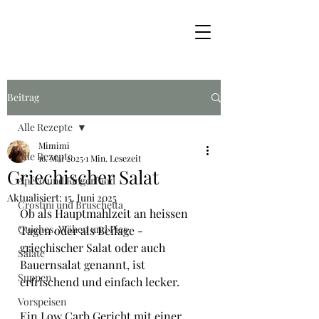
Beitrag
Alle Rezepte
Mimimi
Alle Rezepte
16. Mai 2025
1 Min. Lesezeit
Griechischer Salat
Apéro und Fingerfood
Aktualisiert:
15. Juni 2025
Crostini und Bruschetta
Ob als Hauptmahlzeit an heissen 
Quiches, Wähen und Pies
Tagen oder als Beilage - 
griechischer Salat oder auch 
Salate
Bauernsalat genannt, ist 
Suppen
erfrischend und einfach lecker.
Vorspeisen
Ein Low Carb Gericht mit einer 