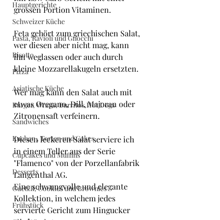
Hauptgerichte
grossen Portion Vitaminen.
Schweizer Küche
Feta gehört zum griechischen Salat, 
Pasta, Ravioli und Gnocchi
wer diesen aber nicht mag, kann 
Risotto
ihn weglassen oder auch durch 
kleine Mozzarellakugeln ersetzten.
Pizza
Asiatische Küche
Wer mag kann den Salat auch mit 
etwas Oregano, Dill, Majoran oder 
Burger, Wraps, Burritos,Hot Dogs
Zitronensaft verfeinern.
Sandwiches
Kuchen , Torten und Cakes
Diesen leckeren Salat serviere ich  
in einem Teller aus der Serie 
Cupcakes und Muffins
"Flamenco" von der Porzellanfabrik 
Desserts
Langenthal AG.
Eine schwungvolle und elegante 
Guetzli, Cookies und Brownies
Kollektion, in welchem jedes 
Frühstück
servierte Gericht zum Hingucker 