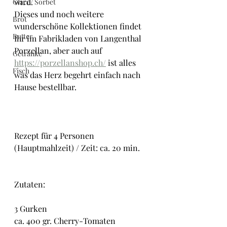
wird.
Glacé/ Sorbet
Dieses und noch weitere 
Brot
wunderschöne Kollektionen findet 
Butter
Ihr im Fabrikladen von Langenthal 
Porzellan, aber auch auf 
Getränke
https://porzellanshop.ch/
 ist alles 
Fisch
was das Herz begehrt einfach nach 
Hause bestellbar.
Rezept für 4 Personen 
(Hauptmahlzeit) / Zeit: ca. 20 min.
Zutaten:
3 Gurken
ca. 400 gr. Cherry-Tomaten