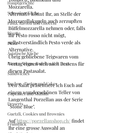
Hauptgerichte
Mozzarella. 
Schweizer Küche
Alternativ könnt Ihr, an Stelle der 
Mozzarellakugeln auch zerzupften 
Pasta, Ravioli und Gnocchi
Büffelmozzarella nehmen oder, falls 
Risotto
Ihr Pesto rosso nicht mögt, 
selbstverständlich Pesto verde als 
Pizza
Alternative.
Asiatische Küche
Übrig gebliebene Teigwaren vom 
Burger, Wraps, Burritos,Hot Dogs
Vortag eignen sich auch Bestens für 
diesen Pastasalat.
Sandwiches
Kuchen , Torten und Cakes
Den Salat präsentiere ich Euch auf 
einem wunderschönen Teller von 
Cupcakes und Muffins
Langenthal Porzellan aus der Serie 
Desserts
"Stone Blue".
Guetzli, Cookies und Brownies
Auf 
https://porzellanshop.ch/
 findet 
Frühstück
Ihr eine grosse Auswahl an 