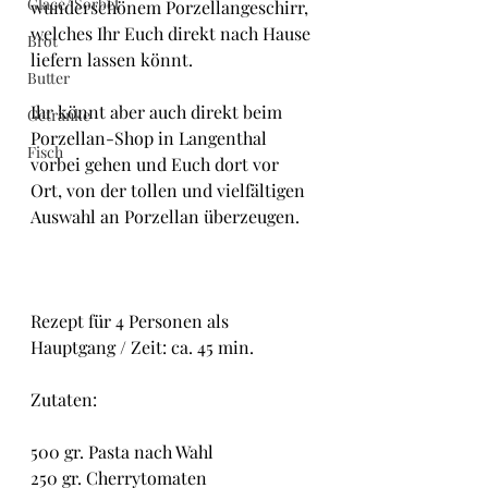
Glacé/ Sorbet
wunderschönem Porzellangeschirr, 
welches Ihr Euch direkt nach Hause 
Brot
liefern lassen könnt.
Butter
Ihr könnt aber auch direkt beim 
Getränke
Porzellan-Shop in Langenthal 
Fisch
vorbei gehen und Euch dort vor 
Ort, von der tollen und vielfältigen 
Auswahl an Porzellan überzeugen.
Rezept für 4 Personen als 
Hauptgang / Zeit: ca. 45 min.
Zutaten:
500 gr. Pasta nach Wahl
250 gr. Cherrytomaten