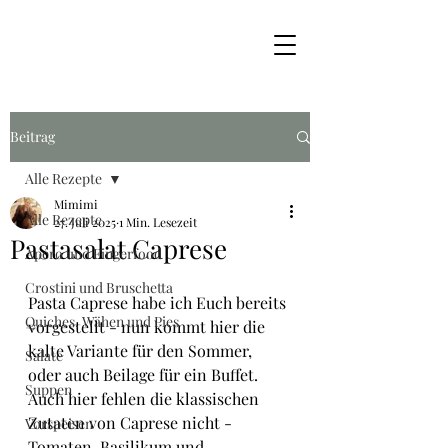
Beitrag
Alle Rezepte
Mimimi
Alle Rezepte
27. Juli 2025
1 Min. Lesezeit
Pastasalat Caprese
Apéro und Fingerfood
Crostini und Bruschetta
Pasta Caprese habe ich Euch bereits 
Quiches, Wähen und Pies
vorgestellt - nun kommt hier die 
kalte Variante für den Sommer, 
Salate
oder auch Beilage für ein Buffet.
Suppen
Auch hier fehlen die klassischen 
Zutaten von Caprese nicht - 
Vorspeisen
Tomaten, Basilikum und 