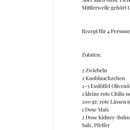
Kuchen , Torten und Cakes
Mittlerweile gehört 
Frühstück
Glacé/ Sorbe
Rezept für 4 Personen
Zutaten:
2 Zwiebeln
2 Knoblauchzehen
2-3 Esslöffel Olivenö
2 kleine rote Chilis 
200 gr. rote Linsen (
1 Dose Mais
2 Dose Kidney-Boh
Salz, Pfeffer