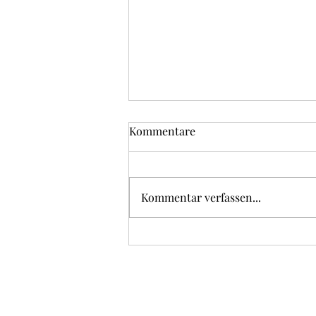
Kommentare
Kommentar verfassen...
Bratwurst, Rösti und
Zwiebelsauce