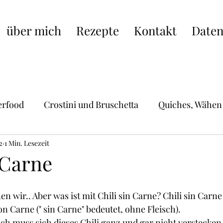
über mich
Rezepte
Kontakt
Daten
erfood
Crostini und Bruschetta
Quiches, Wähen
2
Hauptgerichte
1 Min. Lesezeit
Schweizer Küche
Pasta, Raviol
 Carne
ische Küche
Burger, Wraps, Burritos,Hot Dogs
S
n wir.. Aber was ist mit Chili sin Carne? Chili sin Carne 
n Carne (" sin Carne" bedeutet, ohne Fleisch).
ch muss sich dieses Chili ganz und gar nicht verstecken.