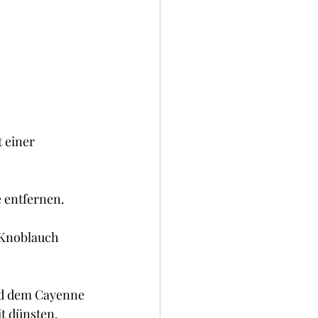
 einer 
 entfernen.
 Knoblauch 
nd dem Cayenne 
t dünsten.