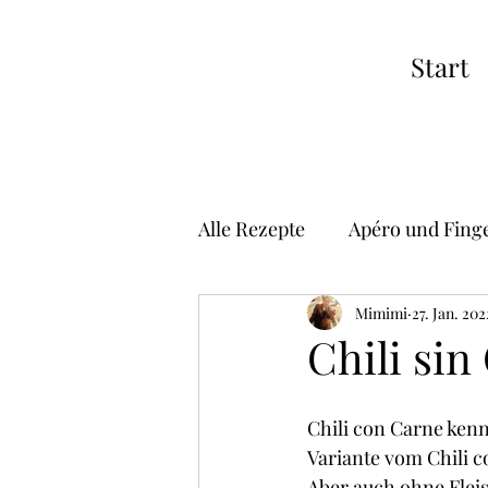
Start
Alle Rezepte
Apéro und Fing
Suppen
Vorspeisen
Mimimi
27. Jan. 202
Chili sin
Risotto
Pizza
Asiat
Chili con Carne kenne
Variante vom Chili co
Aber auch ohne Fleis