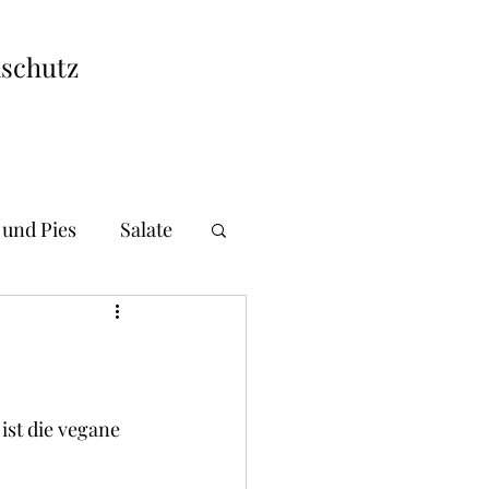
schutz
 und Pies
Salate
i und Gnocchi
andwiches
ist die vegane 
 