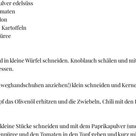
ulver edelsüss
omaten
lon
 Kartoffeln
püree
 in kleine Würfel schneiden. Knoblauch schälen und mit
essen.
inweghandschuhen anziehen!) klein schneiden und Kerne
f das Olivenöl erhitzen und die Zwiebeln, Chili mit den
n kleine Stücke schneiden und mit dem Paprikapulver (u
enpüree und den Tomaten in den Topf geben und kurz mi