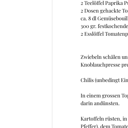
2 Teelöffel Paprika P
2 Dosen gehackte T
ca. 8 dl Gemüsebouil
300 gr. festkochende
2 Esslöffel Tomaten
Zwiebeln schälen und
Knoblauchpresse pr
Chilis (unbedingt E
In einem grossen Top
darin andünsten.
Kartoffeln rüsten, i
Pfeffer), dem Tomat