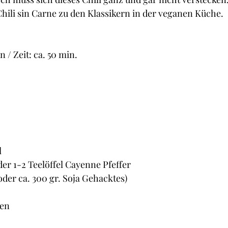
Cupcakes und Muffins
Desserts
Guetzli, Co
Chili sin Carne zu den Klassikern in der veganen Küche.
t
Brot
Butter
Getränke
Fisch
 / Zeit: ca. 50 min.
l
oder 1-2 Teelöffel Cayenne Pfeffer
oder ca. 300 gr. Soja Gehacktes)
nen