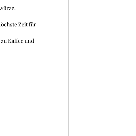
okies und Brownies
ewürze.
öchste Zeit für 
 zu Kaffee und 