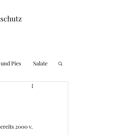
schutz
 und Pies
Salate
i und Gnocchi
andwiches
ereits 2000 v. 