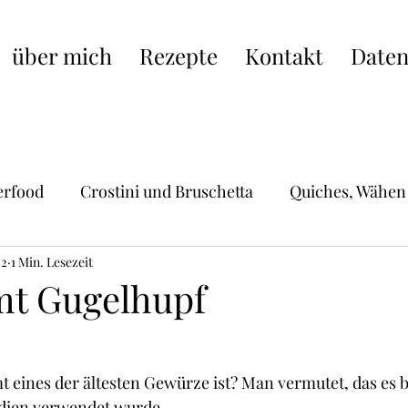
über mich
Rezepte
Kontakt
Daten
erfood
Crostini und Bruschetta
Quiches, Wähen
22
Hauptgerichte
1 Min. Lesezeit
Schweizer Küche
Pasta, Raviol
mt Gugelhupf
ische Küche
Burger, Wraps, Burritos,Hot Dogs
S
t eines der ältesten Gewürze ist? Man vermutet, das es b
ndien verwendet wurde.