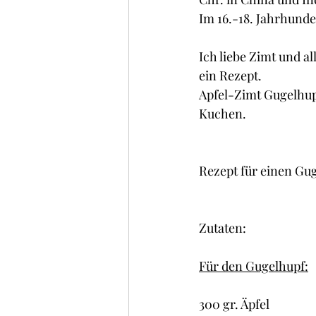
Kuchen , Torten und Cakes
Im 16.-18. Jahrhunde
Ich liebe Zimt und a
Frühstück
Glacé/ Sorbe
ein Rezept.
Apfel-Zimt Gugelhupf
Kuchen.
Rezept für einen Guge
Zutaten:
Für den Gugelhupf:
300 gr. Äpfel