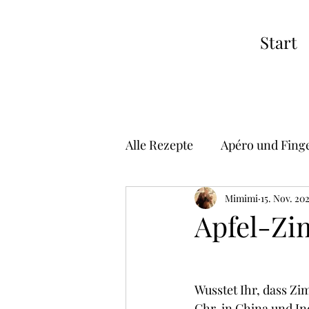
Start
Alle Rezepte
Apéro und Fing
Suppen
Vorspeisen
Mimimi
15. Nov. 20
Apfel-Zi
Risotto
Pizza
Asiat
Wusstet Ihr, dass Zim
Chr. in China und I