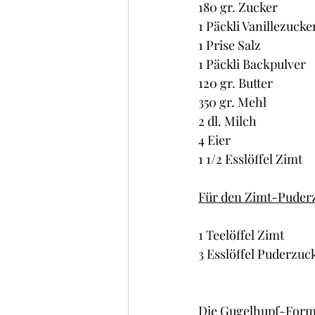
180 gr. Zucker
1 Päckli Vanillezucke
1 Prise Salz
1 Päckli Backpulver
120 gr. Butter
350 gr. Mehl
2 dl. Milch
4 Eier
1 1/2 Esslöffel Zimt
Für den Zimt-Puder
1 Teelöffel Zimt
3 Esslöffel Puderzuc
Die Gugelhupf-Form 