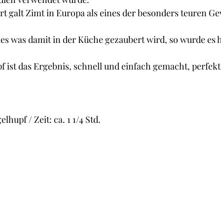
Cupcakes und Muffins
Desserts
Guetzli, Co
rt galt Zimt in Europa als eines der besonders teuren G
lles was damit in der Küche gezaubert wird, so wurde es h
t
Brot
Butter
Getränke
Fisch
 ist das Ergebnis, schnell und einfach gemacht, perfekt
lhupf / Zeit: ca. 1 1/4 Std.