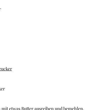
r
zucker
ker
mit etwas Butter ausreiben und bemehlen.