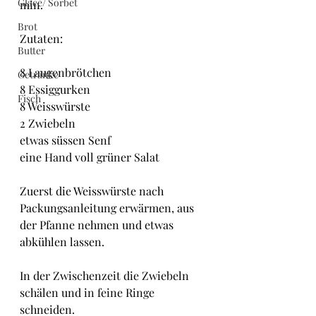
Glacé/ Sorbet
min.
Brot
Zutaten:
Butter
8 Laugenbrötchen
Getränke
8 Essiggurken
Fisch
8 Weisswürste
2 Zwiebeln
etwas süssen Senf
eine Hand voll grüner Salat
Zuerst die Weisswürste nach 
Packungsanleitung erwärmen, aus 
der Pfanne nehmen und etwas 
abkühlen lassen.
In der Zwischenzeit die Zwiebeln 
schälen und in feine Ringe 
schneiden.