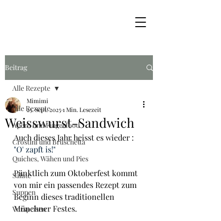
Beitrag
Alle Rezepte
Mimimi
Alle Rezepte
25. Sept. 2025
1 Min. Lesezeit
Weisswurst-Sandwich
Apéro und Fingerfood
Auch dieses Jahr heisst es wieder : 
Crostini und Bruschetta
"O' zapft is!"
Quiches, Wähen und Pies
Pünktlich zum Oktoberfest kommt 
Salate
von mir ein passendes Rezept zum 
Suppen
Beginn dieses traditionellen 
Münchner Festes.
Vorspeisen