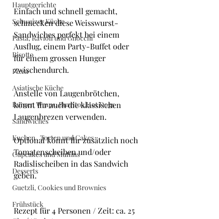
Hauptgerichte
Einfach und schnell gemacht, 
Schweizer Küche
schmecken diese Weisswurst-
Sandwiches perfekt bei einem 
Pasta, Ravioli und Gnocchi
Ausflug, einem Party-Buffet oder 
Risotto
für einem grossen Hunger 
zwischendurch.
Pizza
Asiatische Küche
Anstelle von Laugenbrötchen, 
Burger, Wraps, Burritos,Hot Dogs
könnt Ihr auch die klassischen 
Laugenbrezen verwenden.
Sandwiches
Kuchen , Torten und Cakes
Optional könnt Ihr zusätzlich noch 
Tomatenscheiben und/oder 
Cupcakes und Muffins
Radislischeiben in das Sandwich 
Desserts
geben.
Guetzli, Cookies und Brownies
Frühstück
Rezept für 4 Personen / Zeit: ca. 25 