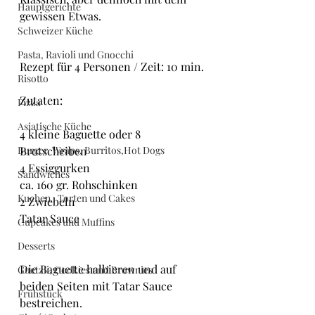
Hauptgerichte
gewissen Etwas.
Schweizer Küche
Pasta, Ravioli und Gnocchi
Rezept für 4 Personen / Zeit: 10 min.
Risotto
Zutaten:
Pizza
Asiatische Küche
4 kleine Baguette oder 8 
Burger, Wraps, Burritos,Hot Dogs
Brotscheiben
4 Essiggurken
Sandwiches
ca. 160 gr. Rohschinken
Kuchen , Torten und Cakes
2 Zwiebeln
Tatar Sauce
Cupcakes und Muffins
Desserts
Die Baguette halbieren und auf 
Guetzli, Cookies und Brownies
beiden Seiten mit Tatar Sauce 
Frühstück
bestreichen.