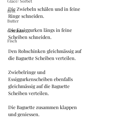
Glacé/ Sorbet
Die Zwiebeln schälen und in feine 
Brot
Ringe schneiden.
Butter
Die Essiggurken längs in feine 
Getränke
Scheiben schneiden.
Fisch
Den Rohschinken gleichmässig auf 
die Baguette Scheiben verteilen.
Zwiebelringe und 
Essiggurkenscheiben ebenfalls 
gleichmässig auf die Baguette 
Scheiben verteilen.
Die Baguette zusammen klappen 
und geniessen.