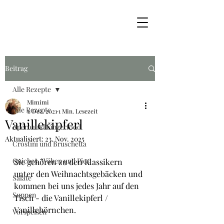
Beitrag
Alle Rezepte
Mimimi
Alle Rezepte
1. Dez. 2021
1 Min. Lesezeit
Vanillekipferl
Apéro und Fingerfood
Aktualisiert:
23. Nov. 2025
Crostini und Bruschetta
Quiches, Wähen und Pies
Sie gehören zu den Klassikern 
unter den Weihnachtsgebäcken und 
Salate
kommen bei uns jedes Jahr auf den 
Suppen
Tisch - die Vanillekipferl / 
Vanillehörnchen.
Vorspeisen