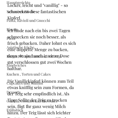
Hauptgerichte
Locker, leicht und "vanillig" - so 
schmecken diese fantastischen 
Schweizer Küche
Kipferl.
Pasta, Ravioli und Gnocchi
Risotto
Ich finde nach ein bis zwei Tagen 
schmecken sie noch besser, als 
Pizza
frisch gebacken. Daher lohnt es sich 
Asiatische Küche
eine doppelte Menge zu backen, 
denn sie sind auch in einer Dose 
Burger, Wraps, Burritos,Hot Dogs
gut verschlossen gut zwei Wochen 
Sandwiches
haltbar.
Kuchen , Torten und Cakes
Die Vanillekipferl können zum Teil 
Cupcakes und Muffins
etwas knifflig sein zum Formen, da 
Desserts
der Teig sehr empfindlich ist. Als 
Tipp: Sollte der Teig zu trocken 
Guetzli, Cookies und Brownies
sein, fügt Ihr ganz wenig Milch 
Frühstück
hinzu. Der Teig lässt sich leichter 