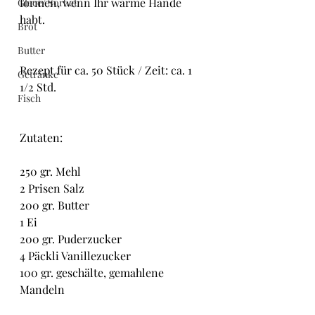
formen, wenn Ihr warme Hände 
Glacé/ Sorbet
habt.
Brot
Butter
Rezept für ca. 50 Stück / Zeit: ca. 1 
Getränke
1/2 Std.
Fisch
Zutaten:
250 gr. Mehl
2 Prisen Salz
200 gr. Butter
1 Ei
200 gr. Puderzucker
4 Päckli Vanillezucker
100 gr. geschälte, gemahlene 
Mandeln