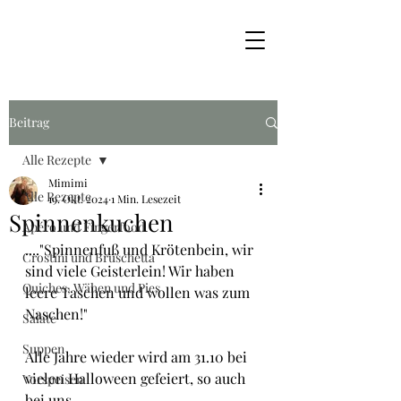
Beitrag
Alle Rezepte
Mimimi
Alle Rezepte
19. Okt. 2024
1 Min. Lesezeit
Spinnenkuchen
Apéro und Fingerfood
...."Spinnenfuß und Krötenbein, wir 
Crostini und Bruschetta
sind viele Geisterlein! Wir haben 
Quiches, Wähen und Pies
leere Taschen und wollen was zum 
Naschen!"
Salate
Suppen
Alle Jahre wieder wird am 31.10 bei 
vielen Halloween gefeiert, so auch 
Vorspeisen
bei uns.