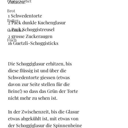
Glacé/ Sorbet
Zutaten:
Brot
1 Schwedentorte
Butter
2 Pack dunkle Kuchenglasur
2 Pack Schoggistreusel
Getränke
2 grosse Zuckeraugen
Fisch
16 Guetzli-Schoggisticks
Die Schoggiglasur erhitzen, bis 
diese flüssig ist und über die 
Schwedentorte giessen (etwas 
davon zur Seite stellen für die 
Beine!) so dass das Grün der Torte 
nicht mehr zu sehen ist.
In der Zwischenzeit, bis die Glasur 
etwas abgekühlt ist, mit etwas von 
der Schoggiglasur die Spinnenbeine 