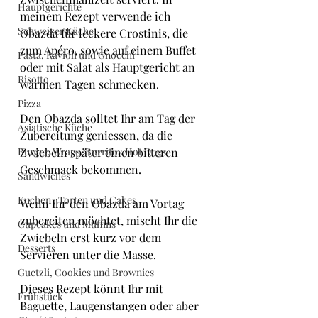
Hauptgerichte
meinem Rezept verwende ich 
Schweizer Küche
Obazda für leckere Crostinis, die 
zum Apéro, sowie auf einem Buffet 
Pasta, Ravioli und Gnocchi
oder mit Salat als Hauptgericht an 
Risotto
warmen Tagen schmecken.
Pizza
Den Obazda solltet Ihr am Tag der 
Asiatische Küche
Zubereitung geniessen, da die 
Burger, Wraps, Burritos,Hot Dogs
Zwiebeln später einen bitteren 
Geschmack bekommen. 
Sandwiches
Kuchen , Torten und Cakes
Wenn Ihr den Obazda am Vortag 
zubereiten möchtet, mischt Ihr die 
Cupcakes und Muffins
Zwiebeln erst kurz vor dem 
Desserts
Servieren unter die Masse.
Guetzli, Cookies und Brownies
Dieses Rezept könnt Ihr mit 
Frühstück
Baguette, Laugenstangen oder aber 