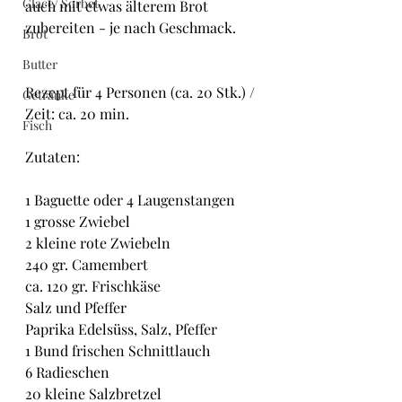
Glacé/ Sorbet
auch mit etwas älterem Brot 
zubereiten - je nach Geschmack.
Brot
Butter
Rezept für 4 Personen (ca. 20 Stk.) / 
Getränke
Zeit: ca. 20 min.
Fisch
Zutaten:
1 Baguette oder 4 Laugenstangen
1 grosse Zwiebel
2 kleine rote Zwiebeln
240 gr. Camembert
ca. 120 gr. Frischkäse
Salz und Pfeffer
Paprika Edelsüss, Salz, Pfeffer
1 Bund frischen Schnittlauch
6 Radieschen
20 kleine Salzbretzel