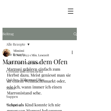
Beitrag
Alle Rezepte
Mimimi
Alle Rezepte
8. Nov. 2022
1 Min. Lesezeit
Marroni aus dem Ofen
Apéro und Fingerfood
Marroni gehören einfach zum 
Crostini und Bruschetta
Herbst dazu. Meist geniesst man sie 
Quiches, Wähen und Pies
an einem Weihnachtsmarkt oder, 
wie ich, wann immer ich einen 
Salate
Marronistand sehe.
Suppen
Schon als Kind konnte ich nie 
Vorspeisen
genug von Marroni bekommen, 