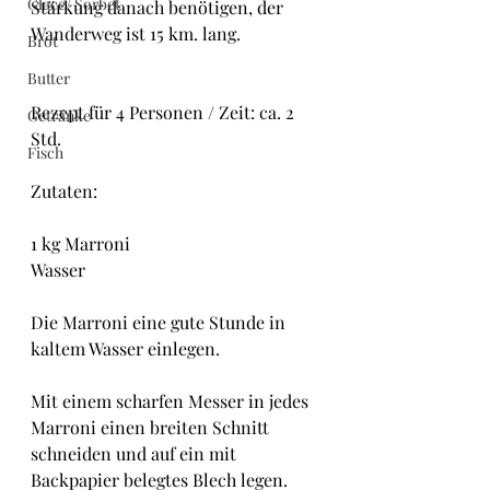
Glacé/ Sorbet
Stärkung danach benötigen, der 
Wanderweg ist 15 km. lang.
Brot
Butter
Rezept für 4 Personen / Zeit: ca. 2 
Getränke
Std.
Fisch
Zutaten: 
1 kg Marroni
Wasser
Die Marroni eine gute Stunde in 
kaltem Wasser einlegen.
Mit einem scharfen Messer in jedes 
Marroni einen breiten Schnitt 
schneiden und auf ein mit 
Backpapier belegtes Blech legen.