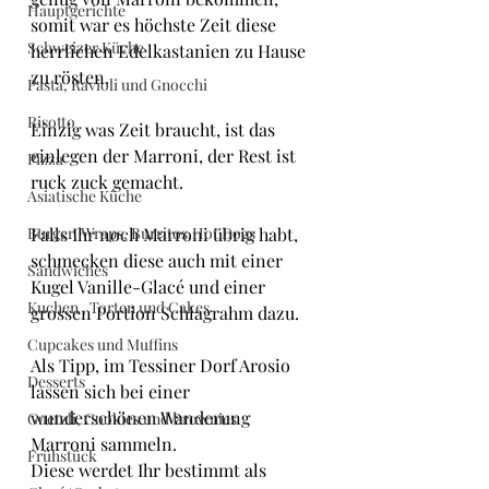
Hauptgerichte
somit war es höchste Zeit diese 
Schweizer Küche
herrlichen Edelkastanien zu Hause 
zu rösten.
Pasta, Ravioli und Gnocchi
Risotto
Einzig was Zeit braucht, ist das 
einlegen der Marroni, der Rest ist 
Pizza
ruck zuck gemacht.
Asiatische Küche
Burger, Wraps, Burritos,Hot Dogs
Falls Ihr noch Marroni übrig habt, 
schmecken diese auch mit einer 
Sandwiches
Kugel Vanille-Glacé und einer 
Kuchen , Torten und Cakes
grossen Portion Schlagrahm dazu.
Cupcakes und Muffins
Als Tipp, im Tessiner Dorf Arosio 
Desserts
lassen sich bei einer 
wunderschönen Wanderung 
Guetzli, Cookies und Brownies
Marroni sammeln.
Frühstück
Diese werdet Ihr bestimmt als 