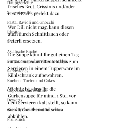
Hauptgerichte
frisches Brot, Grissinis und/oder 
Schweizer Küche
etwas Lachs perfekt dazu.
Pasta, Ravioli und Gnocchi
Wer Dill nicht mag, kann diesen 
Risotto
auch durch Schnittlauch oder 
Peterli ersetzen.
Pizza
Asiatische Küche
Die Suppe könnt Ihr gut einen Tag 
Burger, Wraps, Burritos,Hot Dogs
im Voraus zubereiten und bis zum 
Servieren in einem Tupperware im 
Sandwiches
Kühlschrank aufbewahren.
Kuchen , Torten und Cakes
Wichtig ist, dass Ihr die 
Cupcakes und Muffins
Gurkensuppe für mind. 1 Std. vor 
Desserts
dem Servieren kalt stellt, so kann 
sie durchziehen und schön 
Guetzli, Cookies und Brownies
abkühlen.
Frühstück