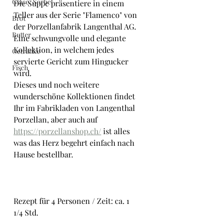
Glacé/ Sorbet
Die Suppe präsentiere in einem 
Teller aus der Serie "Flamenco" von 
Brot
der Porzellanfabrik Langenthal AG.
Butter
Eine schwungvolle und elegante 
Kollektion, in welchem jedes 
Getränke
servierte Gericht zum Hingucker 
Fisch
wird.
Dieses und noch weitere 
wunderschöne Kollektionen findet 
Ihr im Fabrikladen von Langenthal 
Porzellan, aber auch auf 
https://porzellanshop.ch/
 ist alles 
was das Herz begehrt einfach nach 
Hause bestellbar.
Rezept für 4 Personen / Zeit: ca. 1 
1/4 Std.