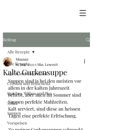
Beitrag
Alle Rezepte
Mimimi
Alle Rezepte
15. Juni 2025
1 Min. Lesezeit
Kalte Gurkensuppe
Apéro und Fingerfood
Suppen sind ja bei den meisten vor 
Crostini und Bruschetta
allem in der kalten Jahreszeit 
Quiches, Wähen und Pies
beliebt, aber auch im Sommer sind 
Suppen perfekte Mahlzeiten.
Salate
Kalt serviert, sind diese an heissen 
Suppen
Tagen eine perfekte Erfrischung.
Vorspeisen
Zu meiner Gurkensuppen schmeckt 