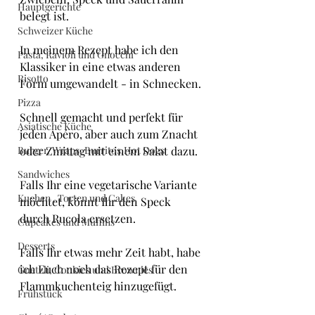
Hauptgerichte
belegt ist.
Schweizer Küche
In meinem Rezept habe ich den 
Pasta, Ravioli und Gnocchi
Klassiker in eine etwas anderen 
Risotto
Form umgewandelt - in Schnecken.
Pizza
Schnell gemacht und perfekt für 
Asiatische Küche
jeden Apéro, aber auch zum Znacht 
Burger, Wraps, Burritos,Hot Dogs
oder Zmittag mit einem Salat dazu. 
Sandwiches
Falls Ihr eine vegetarische Variante 
Kuchen , Torten und Cakes
möchtet, könnt Ihr den Speck 
durch Rucola ersetzen.
Cupcakes und Muffins
Desserts
Falls Ihr etwas mehr Zeit habt, habe 
ich Euch noch das Rezept für den 
Guetzli, Cookies und Brownies
Flammkuchenteig hinzugefügt.
Frühstück