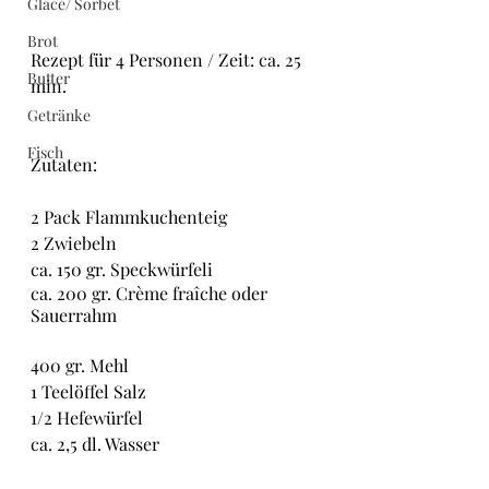
Glacé/ Sorbet
Brot
Rezept für 4 Personen / Zeit: ca. 25 
Butter
min.
Getränke
Fisch
Zutaten:
2 Pack Flammkuchenteig
2 Zwiebeln
ca. 150 gr. Speckwürfeli
ca. 200 gr. Crème fraîche oder 
Sauerrahm
400 gr. Mehl
1 Teelöffel Salz
1/2 Hefewürfel
ca. 2,5 dl. Wasser