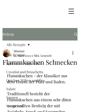
Beitrag
Alle Rezepte
Mimimi
Alle Rezepte
21. März 2022
1 Min. Lesezeit
Flammkuchen Schnecken
Apéro und Fingerfood
Crostini und Bruschetta
Flammkuchen - der Klassiker aus 
Quiches, Wähen und Pies
dem Elsass, der Pfalz und Baden. 
Salate
Traditionell besteht der 
Suppen
Flammkuchen aus einem sehr dünn 
ausgewallten Brotteig der mit  
Vorspeisen
Zwiebeln, Speck und Sauerrahm 