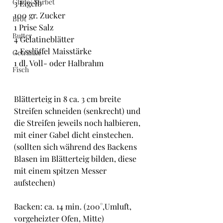
Glacé/ Sorbet
3 Eigelb
100 gr. Zucker
Brot
1 Prise Salz
Butter
4 Gelatineblätter
2 Esslöffel Maisstärke
Getränke
1 dl. Voll- oder Halbrahm
Fisch
Blätterteig in 8 ca. 3 cm breite 
Streifen schneiden (senkrecht) und 
die Streifen jeweils noch halbieren, 
mit einer Gabel dicht einstechen.
(sollten sich während des Backens 
Blasen im Blätterteig bilden, diese 
mit einem spitzen Messer 
aufstechen)
Backen: ca. 14 min. (200°,Umluft, 
vorgeheizter Ofen, Mitte)