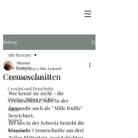
Beitrag
Alle Rezepte
Mimimi
Alle Rezepte
2. Okt. 2022
2 Min. Lesezeit
Cremeschnitten
Apéro und Fingerfood
Crostini und Bruschetta
Wer kennt sie nicht - die 
Quiches, Wähen und Pies
Cremeschnitte, oder in der 
Romandie auch als " Mille feuille" 
Salate
bezeichnet.
Suppen
Bei uns in der Schweiz besteht die 
klassische Cremeschnitte aus drei 
Vorspeisen
Teilen Blätterteig, zwei Schichten 