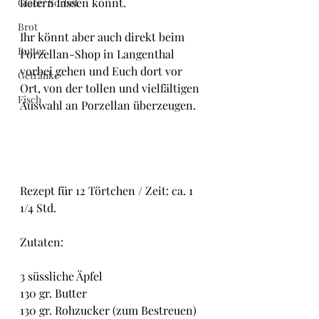
liefern lassen könnt.
Glacé/ Sorbet
Brot
Ihr könnt aber auch direkt beim 
Butter
Porzellan-Shop in Langenthal 
vorbei gehen und Euch dort vor 
Getränke
Ort, von der tollen und vielfältigen 
Fisch
Auswahl an Porzellan überzeugen.
Rezept für 12 Törtchen / Zeit: ca. 1 
1/4 Std.
Zutaten:
3 süssliche Äpfel
130 gr. Butter
130 gr. Rohzucker (zum Bestreuen)