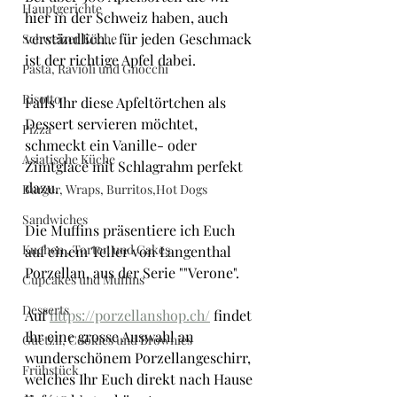
Hauptgerichte
hier in der Schweiz haben, auch 
verständlich... für jeden Geschmack 
Schweizer Küche
ist der richtige Apfel dabei.
Pasta, Ravioli und Gnocchi
Risotto
Falls Ihr diese Apfeltörtchen als 
Dessert servieren möchtet, 
Pizza
schmeckt ein Vanille- oder 
Asiatische Küche
Zimtglacé mit Schlagrahm perfekt 
dazu.
Burger, Wraps, Burritos,Hot Dogs
Sandwiches
Die Muffins präsentiere ich Euch 
Kuchen , Torten und Cakes
auf einem Teller von Langenthal 
Porzellan, aus der Serie "
"Verone
".
Cupcakes und Muffins
Desserts
Auf 
https://porzellanshop.ch/
 findet 
Ihr eine grosse Auswahl an 
Guetzli, Cookies und Brownies
wunderschönem Porzellangeschirr, 
Frühstück
welches Ihr Euch direkt nach Hause 