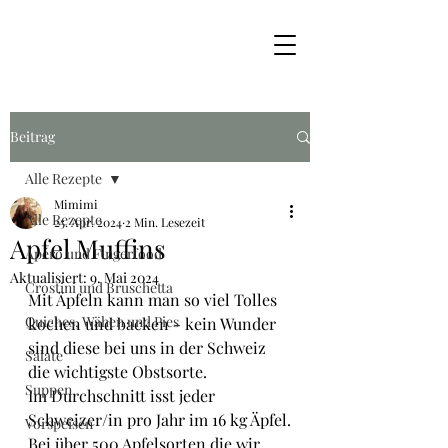
Beitrag
Alle Rezepte
Mimimi
Alle Rezepte
25. Apr. 2024
2 Min. Lesezeit
Apfel Muffins
Apéro und Fingerfood
Aktualisiert:
9. Mai 2024
Crostini und Bruschetta
Mit Äpfeln kann man so viel Tolles 
Quiches, Wähen und Pies
kochen und backen - kein Wunder 
sind diese bei uns in der Schweiz 
Salate
die wichtigste Obstsorte. 
Suppen
Im Durchschnitt isst jeder 
Schweizer/in pro Jahr im 16 kg Äpfel.
Vorspeisen
Bei über 500 Apfelsorten die wir 