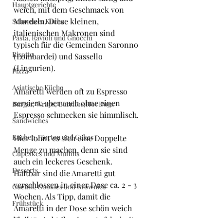
Hauptgerichte
weich, mit dem Geschmack von 
Mandeln. Diese kleinen, 
Schweizer Küche
italienischen Makronen sind 
Pasta, Ravioli und Gnocchi
typisch für die Gemeinden Saronno 
Risotto
(Lombardei) und Sassello 
(Lingurien).
Pizza
Asiatische Küche
Amaretti werden oft zu Espresso 
serviert, aber auch ohne einen 
Burger, Wraps, Burritos,Hot Dogs
Espresso schmecken sie himmlisch.
Sandwiches
Kuchen , Torten und Cakes
Hier lohnt es sich eine Doppelte 
Menge zu machen, denn sie sind 
Cupcakes und Muffins
auch ein leckeres Geschenk. 
Desserts
Haltbar sind die Amaretti gut 
verschlossen in einer Dose ca. 2 - 3 
Guetzli, Cookies und Brownies
Wochen. Als Tipp, damit die 
Frühstück
Amaretti in der Dose schön weich 