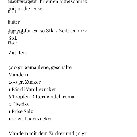
bleiben, gebt Ihr einen Apfelschnitz 
Glacé/ Sorbet
mit in die Dose.
Brot
Butter
Rezept für ca. 50 Stk. / Zeit: ca. 1 1/2 
Getränke
Std.
Fisch
Zutaten:
300 gr. gemahlene, geschälte 
Mandeln
200 gr. Zucker
1 Päckli Vanillezucker
6 Tropfen Bittermandelaroma
2 Eiweiss
1 Prise Salz
100 gr. Puderzucker
Mandeln mit dem Zucker und 50 gr. 