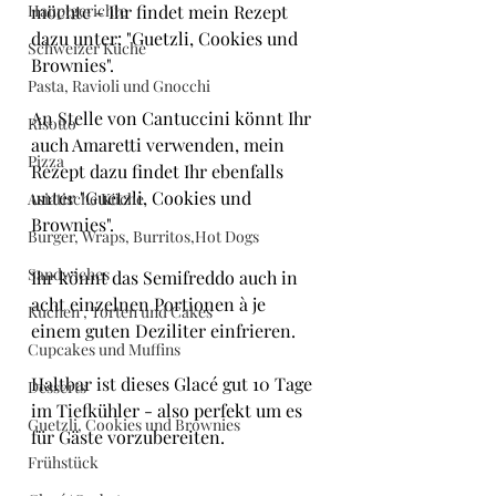
Hauptgerichte
möchte - Ihr findet mein Rezept 
dazu unter: "Guetzli, Cookies und 
Schweizer Küche
Brownies".
Pasta, Ravioli und Gnocchi
An Stelle von Cantuccini könnt Ihr 
Risotto
auch Amaretti verwenden, mein 
Pizza
Rezept dazu findet Ihr ebenfalls 
unter "Guetzli, Cookies und 
Asiatische Küche
Brownies".
Burger, Wraps, Burritos,Hot Dogs
Sandwiches
Ihr könnt das Semifreddo auch in 
acht einzelnen Portionen à je 
Kuchen , Torten und Cakes
einem guten Deziliter einfrieren.
Cupcakes und Muffins
Haltbar ist dieses Glacé gut 10 Tage 
Desserts
im Tiefkühler - also perfekt um es 
Guetzli, Cookies und Brownies
für Gäste vorzubereiten.
Frühstück