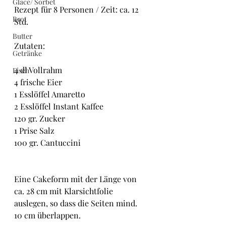
Glacé/ Sorbet
Rezept für 8 Personen / Zeit: ca. 12 
Brot
Std.
Butter
Zutaten:
Getränke
4 dl Vollrahm
Fisch
4 frische Eier
1 Esslöffel Amaretto
2 Esslöffel Instant Kaffee
120 gr. Zucker
1 Prise Salz
100 gr. Cantuccini
Eine Cakeform mit der Länge von 
ca. 28 cm mit Klarsichtfolie 
auslegen, so dass die Seiten mind. 
10 cm überlappen.