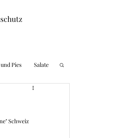
schutz
 und Pies
Salate
i und Gnocchi
andwiches
ne" Schweiz 