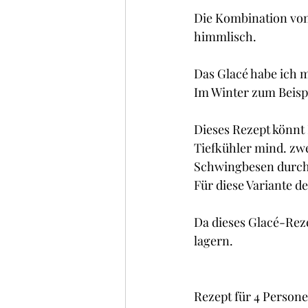
Kuchen , Torten und Cakes
Die Kombination von
himmlisch.
Frühstück
Glacé/ Sorbe
Das Glacé habe ich 
Im Winter zum Beispi
Dieses Rezept könnt
Tiefkühler mind. zwe
Schwingbesen durchr
Für diese Variante d
Da dieses Glacé-Reze
lagern.
Rezept für 4 Personen