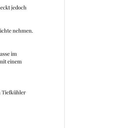
okies und Brownies
eckt jedoch 
rüchte nehmen. 
asse im 
mit einem 
 Tiefkühler 