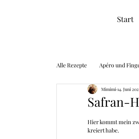
Start
Alle Rezepte
Apéro und Fing
Suppen
Vorspeisen
Mimimi
14. Juni 20
Safran-H
Risotto
Pizza
Asiat
Hier kommt mein zwe
kreiert habe.