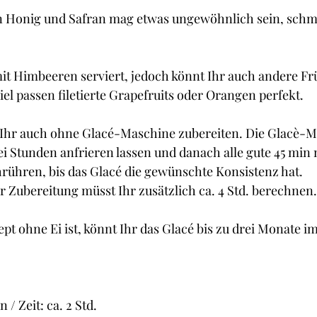
Cupcakes und Muffins
Desserts
Guetzli, Co
 Honig und Safran mag etwas ungewöhnlich sein, schm
t
Brot
Butter
Getränke
Fisch
mit Himbeeren serviert, jedoch könnt Ihr auch andere F
el passen filetierte Grapefruits oder Orangen perfekt.
 Ihr auch ohne Glacé-Maschine zubereiten. Die Glacè-M
i Stunden anfrieren lassen und danach alle gute 45 min 
ühren, bis das Glacé die gewünschte Konsistenz hat.
er Zubereitung müsst Ihr zusätzlich ca. 4 Std. berechnen.
pt ohne Ei ist, könnt Ihr das Glacé bis zu drei Monate im
 / Zeit: ca. 2 Std.