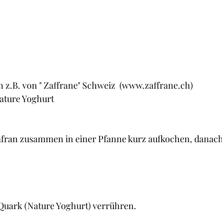
en z.B. von " Zaffrane" Schweiz  (www.zaffrane.ch)
Nature Yoghurt
afran zusammen in einer Pfanne kurz aufkochen, danac
.
uark (Nature Yoghurt) verrühren.