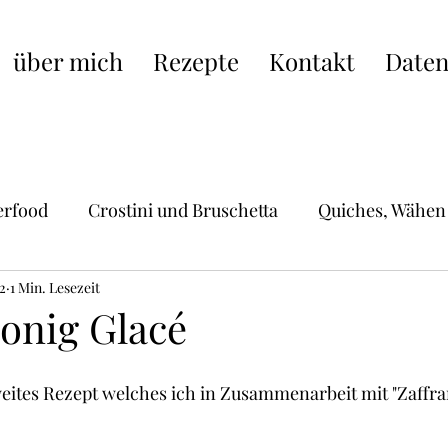
über mich
Rezepte
Kontakt
Daten
erfood
Crostini und Bruschetta
Quiches, Wähen
22
Hauptgerichte
1 Min. Lesezeit
Schweizer Küche
Pasta, Raviol
onig Glacé
ische Küche
Burger, Wraps, Burritos,Hot Dogs
S
ites Rezept welches ich in Zusammenarbeit mit "Zaffra