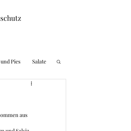
schutz
 und Pies
Salate
i und Gnocchi
andwiches
enommen aus 
n und Salsiz.