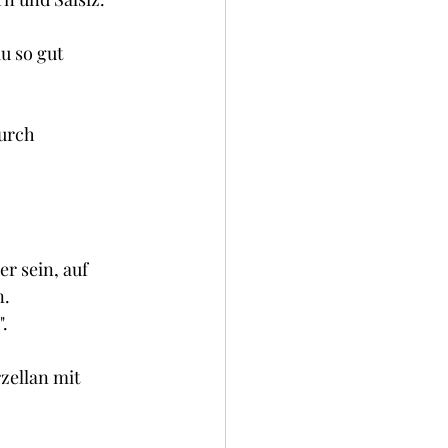
okies und Brownies
u so gut 
urch 
r sein, auf 
n.
.
ellan mit 