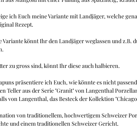
Cupcakes und Muffins
Desserts
Guetzli, Co
ige ich Euch meine Variante mit Landjäger, welche gena
iginal Rezept.
t
Brot
Butter
Getränke
Fisch
e Variante könnt Ihr den Landjäger weglassen und z.B. d
n.
ter zu gross sind, könnt Ihr diese auch halbieren.
puns präsentiere ich Euch, wie könnte es nicht passende
 Teller aus der Serie "Granit" von Langenthal Porzella
lls von Langenthal, das Besteck der Kollektion "Chicago"
nation von traditionellem, hochwertigem Schweizer Porz
hte und einem traditionellen Schweizer Gericht.