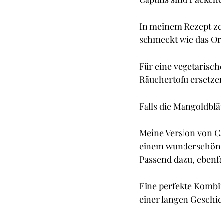
Kuchen , Torten und Cakes
In meinem Rezept ze
schmeckt wie das Or
Frühstück
Glacé/ Sorbe
Für eine vegetarisch
Räuchertofu ersetze
Falls die Mangoldblät
Meine Version von Ca
einem wunderschönen
Passend dazu, ebenfa
Eine perfekte Kombi
einer langen Geschic