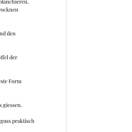
blanchieren.
rocknen 
nd den 
fel der 
este Form 
 giessen.
mguss praktisch 