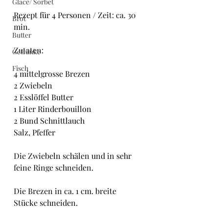
Glacé/ Sorbet
Rezept für 4 Personen / Zeit: ca. 30 
Brot
min.
Butter
Zutaten:
Getränke
Fisch
4 mittelgrosse Brezen
2 Zwiebeln
2 Esslöffel Butter
1 Liter Rinderbouillon
2 Bund Schnittlauch
Salz, Pfeffer
Die Zwiebeln schälen und in sehr 
feine Ringe schneiden.
Die Brezen in ca. 1 cm. breite 
Stücke schneiden.