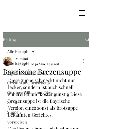
Beitrag
Alle Rezepte
Mimimi
Alle Rezepte
22. Sept. 2023
1 Min. Lesezeit
Bayrische Brezensuppe
Apéro und Fingerfood
Diese Suppe schmeckt nicht nur 
Crostini und Bruschetta
lecker, sondern ist auch schnell 
Quiches, Wähen und Pies
zubereitet und kostengünstig Diese 
Brezensuppe ist die Bayrische 
Salate
Version eines sonst als Brotsuppe 
Suppen
bekannten Gerichtes.
Vorspeisen
Das Rezept eignet sich bestens um 