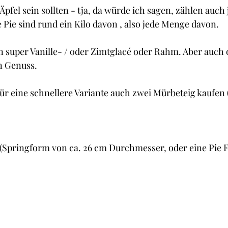
Cupcakes und Muffins
Desserts
Guetzli, Co
pfel sein sollten - tja, da würde ich sagen, zählen auch 
 Pie sind rund ein Kilo davon , also jede Menge davon.
t
Brot
Butter
Getränke
Fisch
 super Vanille- / oder Zimtglacé oder Rahm. Aber auch o
in Genuss.
für eine schnellere Variante auch zwei Mürbeteig kaufen 
 (Springform von ca. 26 cm Durchmesser, oder eine Pie 