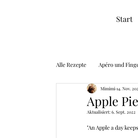
Start
Alle Rezepte
Apéro und Fing
Suppen
Vorspeisen
Mimimi
14. Nov. 20
Apple Pi
Aktualisiert:
6. Sept. 2022
Risotto
Pizza
Asiat
"An Apple a day keep