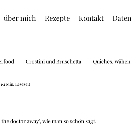
über mich
Rezepte
Kontakt
Daten
erfood
Crostini und Bruschetta
Quiches, Wähen
21
Hauptgerichte
2 Min. Lesezeit
Schweizer Küche
Pasta, Raviol
e
ische Küche
Burger, Wraps, Burritos,Hot Dogs
S
s the doctor away", wie man so schön sagt.