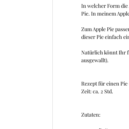
Kuchen , Torten und Cakes
In welcher Form die Ä
Pie. In meinem Apple
Frühstück
Glacé/ Sorbe
Zum Apple Pie passen
dieser Pie einfach e
Natürlich könnt Ihr 
ausgewallt).
Rezept für einen Pie
Zeit: ca. 2 Std.
Zutaten: