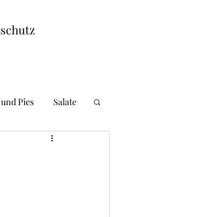
schutz
 und Pies
Salate
i und Gnocchi
andwiches