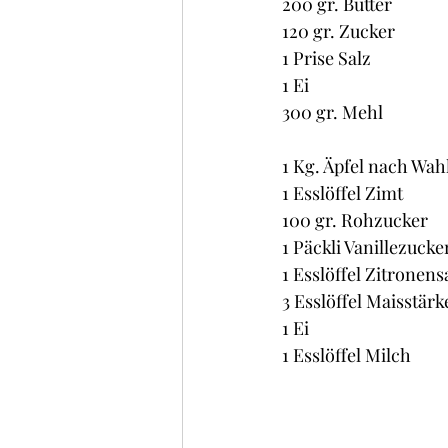
200 gr. Butter
120 gr. Zucker
1 Prise Salz
1 Ei
300 gr. Mehl
1 Kg. Äpfel nach Wah
1 Esslöffel Zimt
100 gr. Rohzucker
1 Päckli Vanillezucke
1 Esslöffel Zitronens
3 Esslöffel Maisstärk
1 Ei
1 Esslöffel Milch