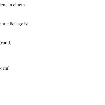
okies und Brownies
jene in einem 
hne Beilage ist 
(rund, 
Form)