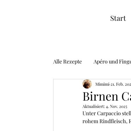
Start
Alle Rezepte
Apéro und Fing
Suppen
Vorspeisen
Mimimi
21. Feb. 20
Birnen C
Aktualisiert:
4. Nov. 2025
Risotto
Pizza
Asiat
Unter Carpaccio stel
rohem Rindfleisch, 