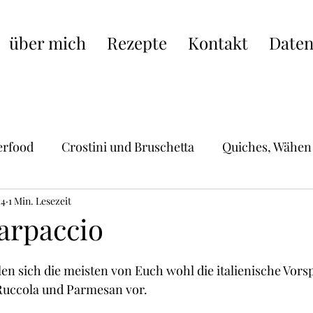
über mich
Rezepte
Kontakt
Daten
erfood
Crostini und Bruschetta
Quiches, Wähen
24
Hauptgerichte
1 Min. Lesezeit
Schweizer Küche
Pasta, Raviol
arpaccio
ische Küche
Burger, Wraps, Burritos,Hot Dogs
S
len sich die meisten von Euch wohl die italienische Vorsp
Ruccola und Parmesan vor.