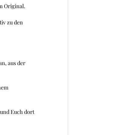
okies und Brownies
m Original.
iv zu den 
n, aus der 
nem 
 und Euch dort 