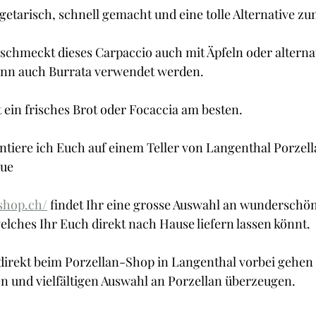
Cupcakes und Muffins
Desserts
Guetzli, Co
egetarisch, schnell gemacht und eine tolle Alternative zu
 schmeckt dieses Carpaccio auch mit Äpfeln oder alternat
t
Brot
Butter
Getränke
Fisch
ann auch Burrata verwendet werden.
 ein frisches Brot oder Focaccia am besten.
ntiere ich Euch auf einem Teller von Langenthal Porzella
lue
nshop.ch/
 findet Ihr eine grosse Auswahl an wunderschö
elches Ihr Euch direkt nach Hause liefern lassen könnt.
 direkt beim Porzellan-Shop in Langenthal vorbei gehen
len und vielfältigen Auswahl an Porzellan überzeugen.