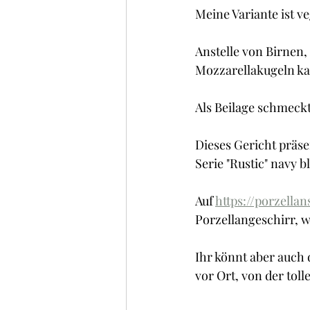
Kuchen , Torten und Cakes
Meine Variante ist v
Anstelle von Birnen,
Frühstück
Glacé/ Sorbe
Mozzarellakugeln k
Als Beilage schmeckt
Dieses Gericht präse
Serie "Rustic" navy b
Auf 
https://porzella
Porzellangeschirr, w
Ihr könnt aber auch
vor Ort, von der tol