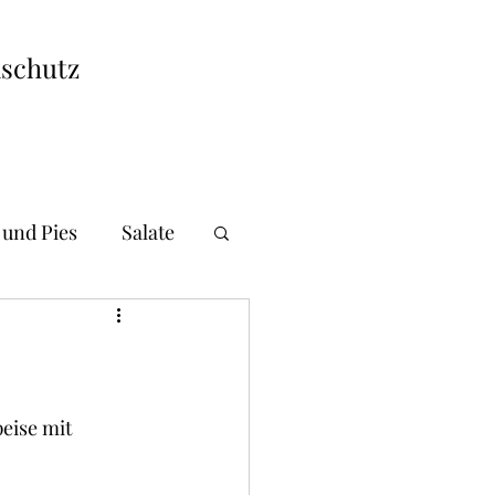
schutz
 und Pies
Salate
i und Gnocchi
andwiches
eise mit 