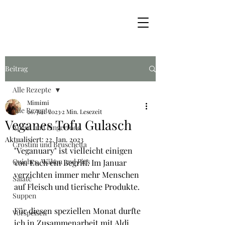
Beitrag
Alle Rezepte
Mimimi
Alle Rezepte
20. Jan. 2023
2 Min. Lesezeit
Veganes Tofu Gulasch
Apéro und Fingerfood
Aktualisiert:
22. Jan. 2023
Crostini und Bruschetta
"Veganuary" ist vielleicht einigen 
Quiches, Wähen und Pies
von Euch ein Begriff. Im Januar 
verzichten immer mehr Menschen 
Salate
auf Fleisch und tierische Produkte.
Suppen
Für diesen speziellen Monat durfte 
Vorspeisen
ich in Zusammenarbeit mit Aldi 