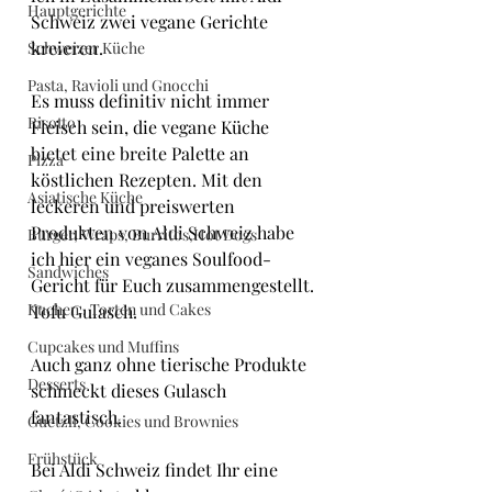
Hauptgerichte
Schweiz zwei vegane Gerichte 
kreieren.
Schweizer Küche
Pasta, Ravioli und Gnocchi
Es muss definitiv nicht immer 
Risotto
Fleisch sein, die vegane Küche 
bietet eine breite Palette an 
Pizza
köstlichen Rezepten. Mit den 
Asiatische Küche
leckeren und preiswerten 
Produkten von Aldi Schweiz habe 
Burger, Wraps, Burritos,Hot Dogs
ich hier ein veganes Soulfood-
Sandwiches
Gericht für Euch zusammengestellt. 
Kuchen , Torten und Cakes
Tofu Gulasch.
Cupcakes und Muffins
Auch ganz ohne tierische Produkte 
Desserts
schmeckt dieses Gulasch 
fantastisch.
Guetzli, Cookies und Brownies
Frühstück
Bei Aldi Schweiz findet Ihr eine 