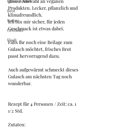
grosse Auswahl an veganen 
Glacé/ Sorbet
Produkten. Lecker, pflanzlich und 
Brot
klimafreundlich.
Butter
Ich bin mir sicher, für jeden 
Geschmack ist etwas dabei.
Getränke
Fisch
Falls Ihr noch eine Beilage zum 
Gulasch möchtet, frisches Brot 
passt hervorragend dazu.
Auch aufgewärmt schmeckt dieses 
Gulasch am nächsten Tag noch 
wunderbar.
Rezept für 4 Personen / Zeit: ca. 1 
1/2 Std.
Zutaten: