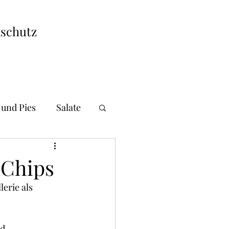
schutz
 und Pies
Salate
i und Gnocchi
-Chips
erie als 
andwiches
d 