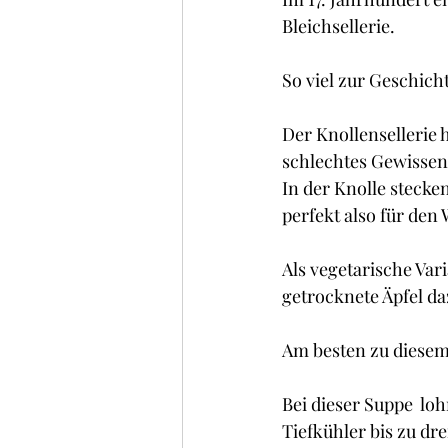
Kuchen , Torten und Cakes
Bleichsellerie.
So viel zur Geschich
Frühstück
Glacé/ Sorbe
Der Knollensellerie 
schlechtes Gewissen
In der Knolle stecke
perfekt also für den 
Als vegetarische Var
getrocknete Äpfel da
Am besten zu diesem 
Bei dieser Suppe  lo
Tiefkühler bis zu dre