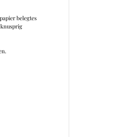
papier belegtes 
 knusprig 
en.