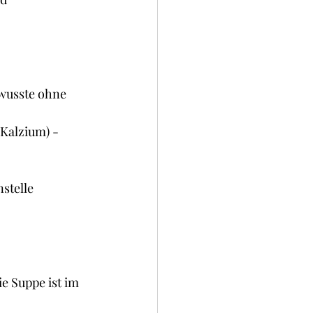
okies und Brownies
ewusste ohne 
 Kalzium) - 
stelle 
e Suppe ist im 