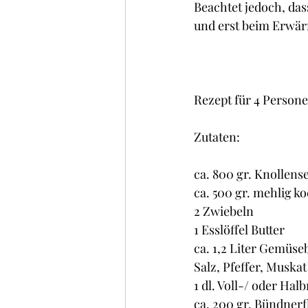
Beachtet jedoch, das
und erst beim Erwä
Rezept für 4 Personen
Zutaten:
ca. 800 gr. Knollense
ca. 500 gr. mehlig k
2 Zwiebeln
1 Esslöffel Butter
ca. 1,2 Liter Gemüse
Salz, Pfeffer, Muskat
1 dl. Voll-/ oder Ha
ca. 200 gr. Bündnerf