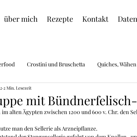
über mich
Rezepte
Kontakt
Daten
erfood
Crostini und Bruschetta
Quiches, Wähen
22
Hauptgerichte
2 Min. Lesezeit
Schweizer Küche
Pasta, Raviol
suppe mit Bündnerfelisch
 im alten Ägypten zwischen 1200 und 600 v. Chr. den Sell
ische Küche
Burger, Wraps, Burritos,Hot Dogs
S
nutze man den Sellerie als Arzneipflanze.
ntstand der Stangensellerie gefolgt von dem Knollen- un