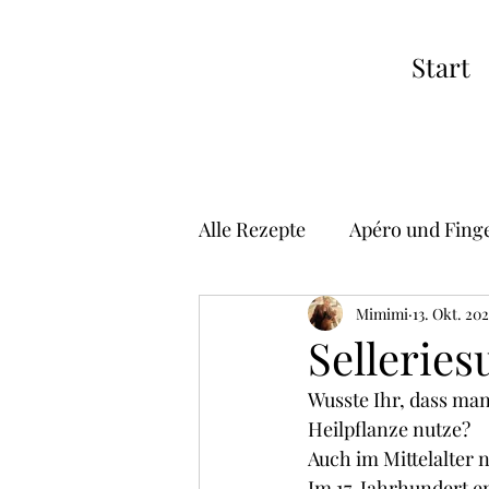
Start
Alle Rezepte
Apéro und Fing
Suppen
Vorspeisen
Mimimi
13. Okt. 20
Sellerie
Wusste Ihr, dass man
Risotto
Pizza
Asiat
Heilpflanze nutze?
Auch im Mittelalter 
Im 17. Jahrhundert e