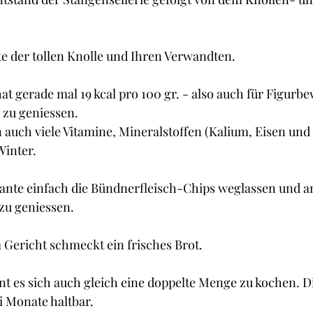
Cupcakes und Muffins
Desserts
Guetzli, Co
te der tollen Knolle und Ihren Verwandten.
t
Brot
Butter
Getränke
Fisch
hat gerade mal 19 kcal pro 100 gr. - also auch für Figurb
 zu geniessen.
n auch viele Vitamine, Mineralstoffen (Kalium, Eisen und
Winter.
iante einfach die Bündnerfleisch-Chips weglassen und an
zu geniessen.
Gericht schmeckt ein frisches Brot.
hnt es sich auch gleich eine doppelte Menge zu kochen. Di
i Monate haltbar.