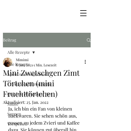
Beitrag
Alle Rezepte
Mimimi
Alle Rezepte
8. Jan. 2021
1 Min. Lesezeit
Mini Zwetschgen Zimt
Apéro und Fingerfood
Törtchen (mini
Crostini und Bruschetta
Fruchttörtchen)
Quiches, Wähen und Pies
Aktualisiert:
25. Jan. 2022
Salate
Ja, ich bin ein Fan von kleinen 
Suppen
Backwaren. Sie sehen schön aus, 
passen zu jedem Zvieri und Kaffee 
Vorspeisen
dazu. Sie können gut überall hin 