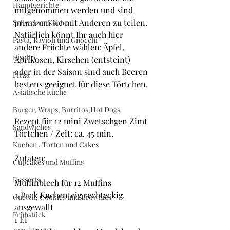
Hauptgerichte
mitgenommen werden und sind 
prima um sie mit Anderen zu teilen.
Schweizer Küche
Natürlich könnt Ihr auch hier 
Pasta, Ravioli und Gnocchi
andere Früchte wählen: Äpfel, 
Risotto
Aprikosen, Kirschen (entsteint) 
oder in der Saison sind auch Beeren 
Pizza
bestens geeignet für diese Törtchen.
Asiatische Küche
Burger, Wraps, Burritos,Hot Dogs
Rezept für 12 mini Zwetschgen Zimt 
Sandwiches
Törtchen / Zeit: ca. 45 min.
Kuchen , Torten und Cakes
Zutaten:
Cupcakes und Muffins
Desserts
Muffinblech für 12 Muffins
2 Pack Kuchenteig rechteckig, 
Guetzli, Cookies und Brownies
ausgewallt
Frühstück
1 Ei