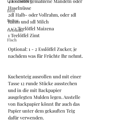
4 Esslöffel gemahlene Mandeln oder 
Glacé/ Sorbet
Haselnüsse
Brot
2dl Halb- oder Vollrahm, oder 1dl 
Butter
Rahm und 1dl Milch
1 1/2 Teelöffel Maizena
Getränke
1 Teelöffel Zimt
Fisch
Optional: 1 - 2 Esslöffel Zucker, je 
nachdem was für Früchte Ihr nehmt.
Kuchenteig ausrollen und mit einer 
Tasse 12 runde Stücke ausstechen 
und in die mit Backpapier 
ausgelegten Mulden legen. Anstelle 
von Backpapier könnt Ihr auch das 
Papier unter dem gekauften Teig 
dafür verwenden.