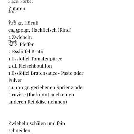
Glacé/ Sorbet
Zutaten:
Brot
Butter
500 gr. Hörnli
ca. 500 gr. Hackfleisch (Rind)
Getränke
2 Zwiebeln
Fisch
Salz, Pfeffer
2 Esslöffel Bratöl
1 Esslöffel Tomatenpüree
2 dl. Fleischbouillon
1 Esslöffel Bratensauce- Paste oder 
Pulver
ca. 100 gr. geriebenen Sprienz oder 
Gruyère (Ihr könnt auch einen 
anderen Reibkäse nehmen)
Zwiebeln schälen und fein 
schneiden.