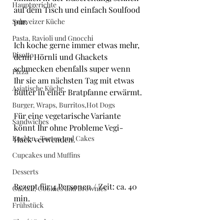
Hauptgerichte
auf dem Tisch und einfach Soulfood 
pur.
Schweizer Küche
Pasta, Ravioli und Gnocchi
Ich koche gerne immer etwas mehr, 
Risotto
denn Hörnli und Ghackets 
schmecken ebenfalls super wenn 
Pizza
Ihr sie am nächsten Tag mit etwas 
Asiatische Küche
Butter in einer Bratpfanne erwärmt.
Burger, Wraps, Burritos,Hot Dogs
Für eine vegetarische Variante 
Sandwiches
könnt Ihr ohne Probleme Vegi- 
Kuchen , Torten und Cakes
Hack verwenden.
Cupcakes und Muffins
Desserts
Rezept für 4 Personen / Zeit: ca. 40 
Guetzli, Cookies und Brownies
min.
Frühstück