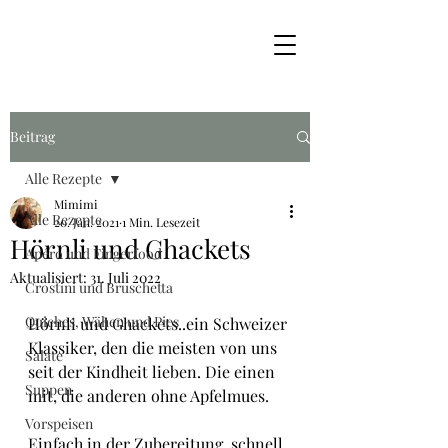
Beitrag
Alle Rezepte
Mimimi
Alle Rezepte
20. Jan. 2021
1 Min. Lesezeit
Hörnli und Ghackets
Apéro und Fingerfood
Aktualisiert:
31. Juli 2022
Crostini und Bruschetta
Quiches, Wähen und Pies
Hörnli und Ghackets..ein Schweizer 
Klassiker, den die meisten von uns 
Salate
seit der Kindheit lieben. Die einen 
Suppen
mit, die anderen ohne Apfelmues.
Vorspeisen
Einfach in der Zubereitung, schnell 