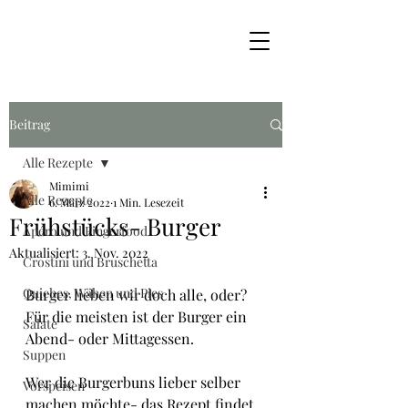
Beitrag
Alle Rezepte
Mimimi
Alle Rezepte
6. März 2022
1 Min. Lesezeit
Frühstücks- Burger
Apéro und Fingerfood
Aktualisiert:
3. Nov. 2022
Crostini und Bruschetta
Quiches, Wähen und Pies
Burger lieben wir doch alle, oder?
Für die meisten ist der Burger ein 
Salate
Abend- oder Mittagessen.
Suppen
Wer die Burgerbuns lieber selber 
Vorspeisen
machen möchte- das Rezept findet 