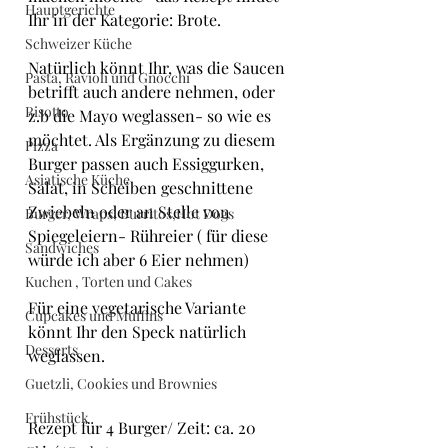
Hauptgerichte
Ihr in der Kategorie: Brote.
Schweizer Küche
Natürlich könnt Ihr, was die Saucen 
Pasta, Ravioli und Gnocchi
betrifft auch andere nehmen, oder 
Risotto
z.b die Mayo weglassen- so wie es 
möchtet. Als Ergänzung zu diesem 
Pizza
Burger passen auch Essiggurken, 
Asiatische Küche
Salat, in Scheiben geschnittene 
Zwiebeln oder an Stelle von 
Burger, Wraps, Burritos,Hot Dogs
Spiegeleiern- Rühreier ( für diese 
Sandwiches
würde ich aber 6 Eier nehmen)
Kuchen , Torten und Cakes
Für eine vegetarische Variante 
Cupcakes und Muffins
könnt Ihr den Speck natürlich 
Desserts
weglassen.
Guetzli, Cookies und Brownies
Frühstück
Rezept für 4 Burger/ Zeit: ca. 20 