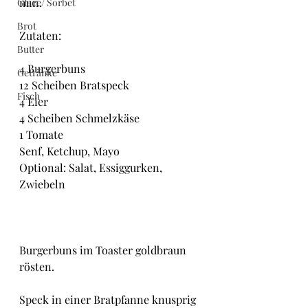
min.
Glacé/ Sorbet
Brot
Zutaten:
Butter
4 Burgerbuns
Getränke
12 Scheiben Bratspeck
Fisch
4 Eier
4 Scheiben Schmelzkäse
1 Tomate
Senf, Ketchup, Mayo
Optional: Salat, Essiggurken, 
Zwiebeln
Burgerbuns im Toaster goldbraun 
rösten.
Speck in einer Bratpfanne knusprig 