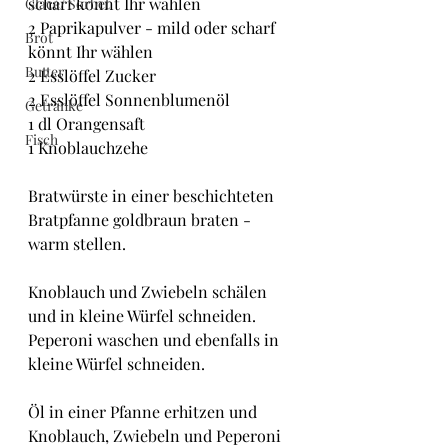
scharf könnt Ihr wählen
Glacé/ Sorbet
2 Paprikapulver - mild oder scharf 
Brot
könnt Ihr wählen
Butter
2 Esslöffel Zucker
2 Esslöffel Sonnenblumenöl
Getränke
1 dl Orangensaft
Fisch
1 Knoblauchzehe
Bratwürste in einer beschichteten 
Bratpfanne goldbraun braten - 
warm stellen.
Knoblauch und Zwiebeln schälen 
und in kleine Würfel schneiden. 
Peperoni waschen und ebenfalls in 
kleine Würfel schneiden.
Öl in einer Pfanne erhitzen und 
Knoblauch, Zwiebeln und Peperoni 