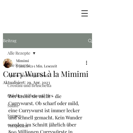
Beitrag
Alle Rezepte
Mimimi
Alle Rezepte
7. Jan. 2021
1 Min. Lesezeit
Curry Wurst à la Mimimi
Apéro und Fingerfood
Aktualisiert:
29. Apr. 2023
Crostini und Bruschetta
Quiches, Wähen und Pies
Wer kennt sie nicht - die 
Currywurst. Ob scharf oder mild, 
Salate
eine Currywurst ist immer lecker 
Suppen
und schnell gemacht. Kein Wunder 
werden im Schnitt jährlich über 
Vorspeisen
800 Millionen Currywürste in 