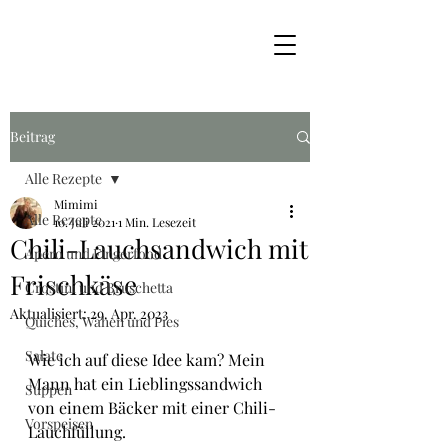
Beitrag
Alle Rezepte
Mimimi
Alle Rezepte
10. Juli 2021
1 Min. Lesezeit
Chili-Lauchsandwich mit
Apéro und Fingerfood
Frischkäse
Crostini und Bruschetta
Aktualisiert:
29. Apr. 2023
Quiches, Wähen und Pies
Salate
Wie ich auf diese Idee kam? Mein 
Mann hat ein Lieblingssandwich 
Suppen
von einem Bäcker mit einer Chili-
Vorspeisen
Lauchfüllung. 