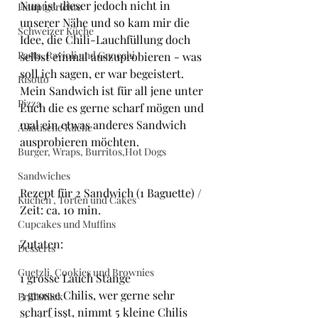
Nun ist dieser jedoch nicht in 
Hauptgerichte
unserer Nähe und so kam mir die 
Schweizer Küche
Idee, die Chili-Lauchfüllung doch 
Pasta, Ravioli und Gnocchi
selbst einmal auszuprobieren - was 
soll ich sagen, er war begeistert.
Risotto
Mein Sandwich ist für all jene unter 
Pizza
Euch die es gerne scharf mögen und 
mal ein etwas anderes Sandwich 
Asiatische Küche
ausprobieren möchten.
Burger, Wraps, Burritos,Hot Dogs
Sandwiches
Rezept für 2 Sandwich (1 Baguette) / 
Kuchen , Torten und Cakes
Zeit: ca. 10 min.
Cupcakes und Muffins
Zutaten:
Desserts
Guetzli, Cookies und Brownies
1 grosse Lauch Stange
3 grosse Chilis, wer gerne sehr 
Frühstück
scharf isst, nimmt 5 kleine Chilis