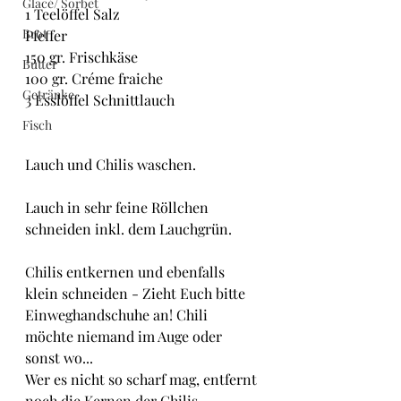
Glacé/ Sorbet
1 Teelöffel Salz
Brot
Pfeffer
150 gr. Frischkäse
Butter
100 gr. Créme fraiche
Getränke
3 Esslöffel Schnittlauch
Fisch
Lauch und Chilis waschen. 
Lauch in sehr feine Röllchen 
schneiden inkl. dem Lauchgrün.
Chilis entkernen und ebenfalls 
klein schneiden - Zieht Euch bitte 
Einweghandschuhe an! Chili 
möchte niemand im Auge oder 
sonst wo...
Wer es nicht so scharf mag, entfernt 
noch die Kernen der Chilis.